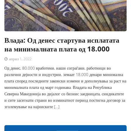
Влада: Од денес стартува исплатата
на минималната плата од 18.000
април 1, 2022
Од денес, 80.000 вработени, наши сограѓани, работници во
различни дејности и индустрии, земаат 18.000 денари минимална
плата според последните законски измени и дополнувања за раст на
минималната плата од март годинава. Владата на Република
Северна Македонија во дијалог со бизнис заедницата, синдикатите
и сите засегнати страни во изминатиот период постигна договор за
зголемување на најниските […]