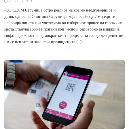
април 21, 2026
-ОО СДСМ Струмица остро реагира на крајно неодговорниот и
дрзок однос на Општина Струмица, која повеќе од 7 месеци ги
игнорира лицата кои учествуваа во изборниот процес на гласачките
места.Станува збор за граѓани кои чесно и одговорно ја извршија
својата должност во демократскиот процес, а за тоа до ден-денес не
им се исплатени законски предвидените […]