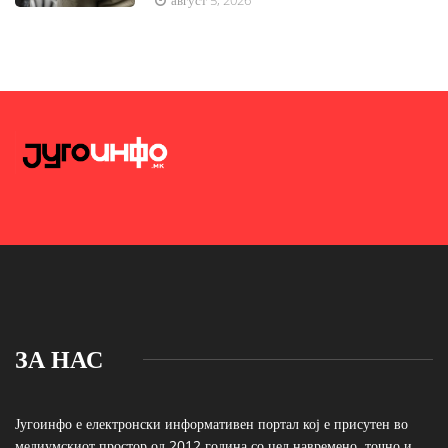
август 5, 2026
ЗА НАС
Југоинфо е електронски информативен портал кој е присутен во
медиумскиот простор од 2012 година со цел навремено, точно и