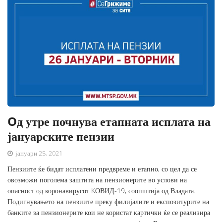
Oд утре почнува етапната исплата на
јануарските пензии
јануари 25, 2021
Пензиите ќе бидат исплатени предвреме и етапно, со цел да се
овозможи поголема заштита на пензионерите во услови на
опасност од коронавирусот KОВИД-19, соопштија од Владата.
Подигнувањето на пензиите преку филијалите и експозитурите на
банките за пензионерите кои не користат картички ќе се реализира