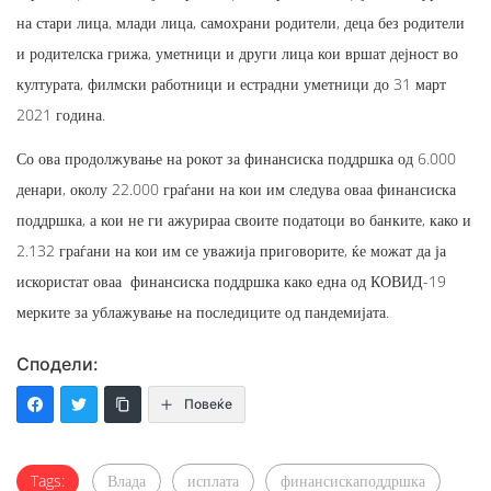
на стари лица, млади лица, самохрани родители, деца без родители
и родителска грижа, уметници и други лица кои вршат дејност во
културата, филмски работници и естрадни уметници до 31 март
2021 година.
Со ова продолжување на рокот за финансиска поддршка од 6.000
денари, околу 22.000 граѓани на кои им следува оваа финансиска
поддршка, а кои не ги ажурираа своите податоци во банките, како и
2.132 граѓани на кои им се уважија приговорите, ќе можат да ја
искористат оваа финансиска поддршка како една од КОВИД-19
мерките за ублажување на последиците од пандемијата.
Сподели:
Повеќе
Tags:
Влада
исплата
финансискаподдршка