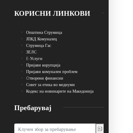
КОРИСНИ ЛИНКОВИ
Општина Струмица
ЈПКД Комуналец
Струмица Гас
ЗЕЛС
E-Услуги
Пријави корупција
Пријави комунален проблем
Oтворени финансии
Совет за етика во медиуми
Кодекс на новинарите на Македонија
Пребарувај