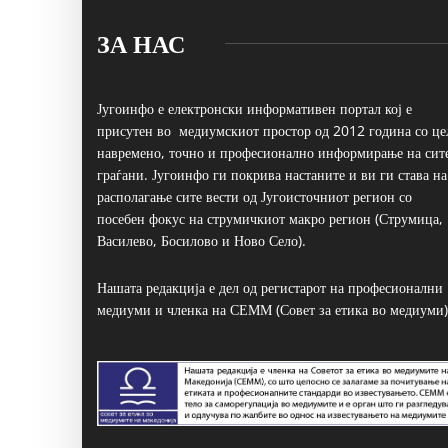
ЗА НАС
Југоинфо е електронски информативен портал кој е
присутен во медиумскиот простор од 2012 година со це
навремено, точно и професионално информирање на сит
граѓани. Југоинфо ги покрива настаните и ви ги става на
располагање сите вести од Југоисточниот регион со
посебен фокус на струмичкиот макро регион (Струмица,
Василево, Босилово и Ново Село).
Нашата редакција е дел од регистарот на професионални
медиуми и членка на СЕММ (Совет за етика во медиуми)