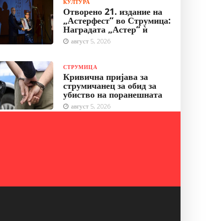
КУЛТУРА
Отворено 21. издание на
„Астерфест“ во Струмица:
Наградата „Астер“ ѝ
август 5, 2026
СТРУМИЦА
Кривична пријава за
струмичанец за обид за
убиство на поранешната
август 5, 2026