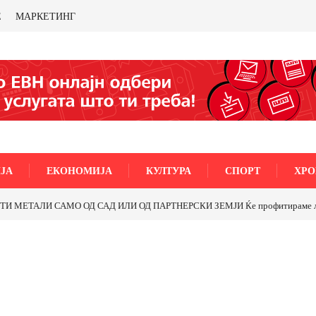
Е
МАРКЕТИНГ
ЈА
ЕКОНОМИЈА
КУЛТУРА
СПОРТ
ХРО
МЕТАЛИ САМО ОД САД ИЛИ ОД ПАРТНЕРСКИ ЗЕМЈИ Ќе профитираме ли со 