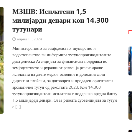
МЗШВ: Исплатени 1,5
милијарди денари кон 14.300
тутунари
април 11, 2024
Министерството за земјоделство, шумарство и
водостопанство ги информира тутунопроизводителите
дека денеска Агенцијата за финансиска поддршка во
земјоделството и руралниот развој ја реализираше
исплатата на двете мерки, основни и дополнителни
директни плаќања, за договорен и продаден ориентален
ароматичен тутун од реколтата 2023. Кон 14.300
тутунопроизводители исплатена е поддршка вредна близу
1.5 милијарди денари. Оваа реколта субвенцијата за тутун
е […]