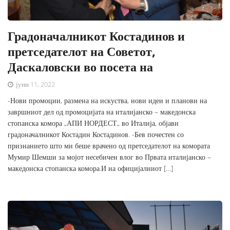
Градоначалникот Костадинов и
претседателот на Советот,
Даскаловски во посета на
јуни 11, 2022
-Нови промоции, размена на искуства, нови идеи и планови на
завршниот дел од промоцијата на италијанско – македонска
стопанска комора „АПИ НОРДЕСТ„ во Италија, објави
градоначалникот Костадин Костадинов. -Бев почестен со
признанието што ми беше врачено од претседателот на комората
Мумир Шемши за мојот несебичен влог во Првата италијанско –
македонска стопанска комора.И на официјалниот […]