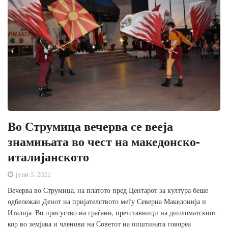
Во Струмица вечерва се вееја
знамињата во чест на македонско-
италијанското
јуни 3, 2022
Вечерва во Струмица, на платото пред Центарот за култура беше
одбележан Денот на пријателството меѓу Северна Македонија и
Италија. Во присуство на граѓани, претставници на дипломатскиот
кор во земјава и членови на Советот на општината говореа