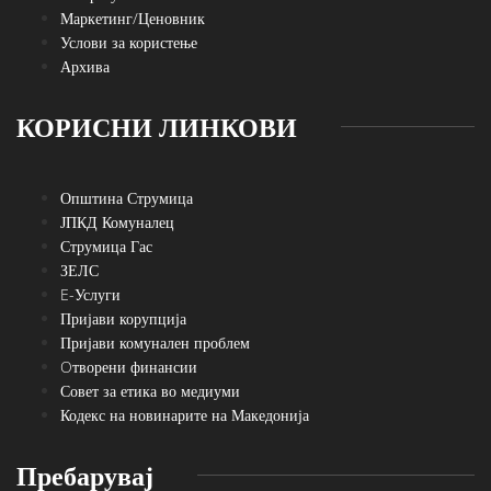
Маркетинг/Ценовник
Услови за користење
Архива
КОРИСНИ ЛИНКОВИ
Општина Струмица
ЈПКД Комуналец
Струмица Гас
ЗЕЛС
E-Услуги
Пријави корупција
Пријави комунален проблем
Oтворени финансии
Совет за етика во медиуми
Кодекс на новинарите на Македонија
Пребарувај