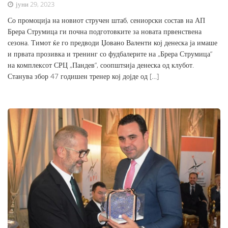
јуни 29, 2023
Со промоција на новиот стручен штаб, сениорски состав на АП
Брера Струмица ги почна подготовките за новата првенствена
сезона. Тимот ќе го предводи Џовано Валенти кој денеска ја имаше
и првата прозивка и тренинг со фудбалерите на „Брера Струмица“
на комплексот СРЦ „Пандев“, соопштѕија денеска од клубот.
Станува збор 47 годишен тренер кој дојде од […]