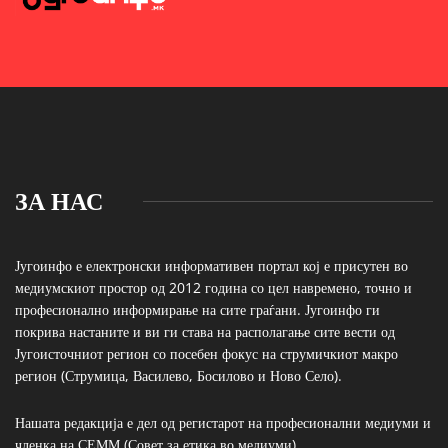
ЗА НАС
Југоинфо е електронски информативен портал кој е присутен во
медиумскиот простор од 2012 година со цел навремено, точно и
професионално информирање на сите граѓани. Југоинфо ги
покрива настаните и ви ги става на располагање сите вести од
Југоисточниот регион со посебен фокус на струмичкиот макро
регион (Струмица, Василево, Босилово и Ново Село).
Нашата редакција е дел од регистарот на професионални медиуми и
членка на СЕММ (Совет за етика во медиуми)