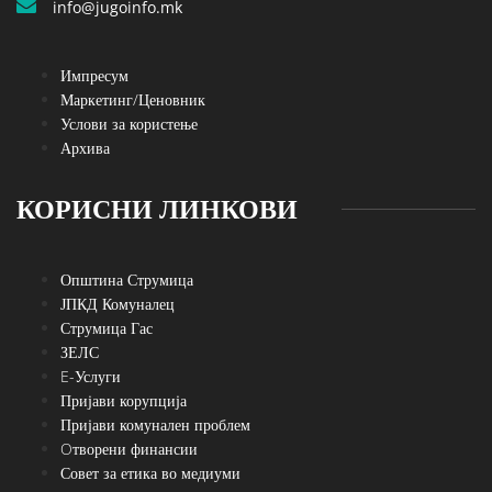
info@jugoinfo.mk
Импресум
Маркетинг/Ценовник
Услови за користење
Архива
КОРИСНИ ЛИНКОВИ
Општина Струмица
ЈПКД Комуналец
Струмица Гас
ЗЕЛС
E-Услуги
Пријави корупција
Пријави комунален проблем
Oтворени финансии
Совет за етика во медиуми