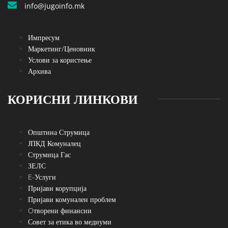
info@jugoinfo.mk
Импресум
Маркетинг/Ценовник
Услови за користење
Архива
КОРИСНИ ЛИНКОВИ
Општина Струмица
ЈПКД Комуналец
Струмица Гас
ЗЕЛС
E-Услуги
Пријави корупција
Пријави комунален проблем
Oтворени финансии
Совет за етика во медиуми