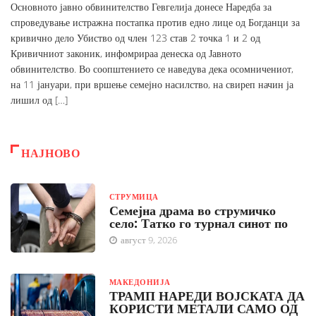
Основното јавно обвинителство Гевгелија донесе Наредба за
спроведување истражна постапка против едно лице од Богданци за
кривично дело Убиство од член 123 став 2 точка 1 и 2 од
Кривичниот законик, инфомрираа денеска од Јавното
обвинителство. Во соопштението се наведува дека осомничениот,
на 11 јануари, при вршење семејно насилство, на свиреп начин ја
лишил од […]
НАЈНОВО
СТРУМИЦА
Семејна драма во струмичко
село: Татко го турнал синот по
август 9, 2026
МАКЕДОНИЈА
ТРАМП НАРЕДИ ВОЈСКАТА ДА
КОРИСТИ МЕТАЛИ САМО ОД