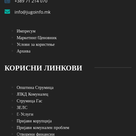
+389 71 214 070
info@jugoinfo.mk
Импресум
Маркетинг/Ценовник
Услови за користење
Архива
КОРИСНИ ЛИНКОВИ
Општина Струмица
ЈПКД Комуналец
Струмица Гас
ЗЕЛС
E-Услуги
Пријави корупција
Пријави комунален проблем
Oтворени финансии