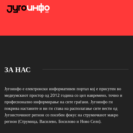
ЗА НАС
Југоинфо е електронски информативен портал кој е присутен во
медиумскиот простор од 2012 година со цел навремено, точно и
професионално информирање на сите граѓани. Југоинфо ги
покрива настаните и ви ги става на располагање сите вести од
Југоисточниот регион со посебен фокус на струмичкиот макро
регион (Струмица, Василево, Босилово и Ново Село).