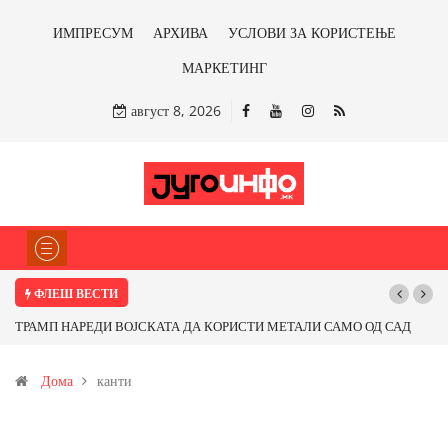
ИМПРЕСУМ
АРХИВА
УСЛОВИ ЗА КОРИСТЕЊЕ
МАРКЕТИНГ
август 8, 2026
ФЛЕШ ВЕСТИ
НАРЕДИ ВОЈСКАТА ДА КОРИСТИ МЕТАЛИ САМО ОД САД
Почнува рекон
ПАРТНЕРСКИ ЗЕМЈИ Ќе профитираме ли со бакарот од
Дома
канти
и со антимонот?