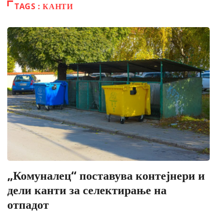
TAGS : КАНТИ
„Комуналец“ поставува контејнери и
дели канти за селектирање на
отпадот