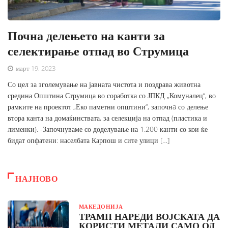
Почна делењето на канти за
селектирање отпад во Струмица
март 19, 2023
Со цел за зголемување на јавната чистота и поздрава животна
средина Општина Струмица во соработка со ЈПКД „Комуналец“, во
рамките на проектот „Еко паметни општини“, започнa со делење
втора канта на домаќинствата, за селекција на отпад (пластика и
лименки). -Започнуваме со доделување на 1.200 канти со кои ќе
бидат опфатени: населбата Карпош и сите улици […]
НАЈНОВО
МАКЕДОНИЈА
ТРАМП НАРЕДИ ВОЈСКАТА ДА
КОРИСТИ МЕТАЛИ САМО ОД