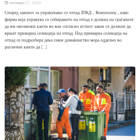
ноември 21, 2024
Според законот за управување со отпад ЈПКД „ Комуналец „ како
фирма која управува со собирањето на отпад е должна на граѓаните
да им овозможи канти во кои согласно истиот закон се должни да
вршат примарна селекција на отпад. Под примарна селекција на
отпад се подразбира дека секое домаќинство мора одделно во
различни канти да […]