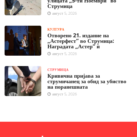
улицата „5-ти Ноември“ во
Струмица
август 5, 2026
КУЛТУРА
Отворено 21. издание на
„Астерфест“ во Струмица:
Наградата „Астер“ ѝ
август 5, 2026
СТРУМИЦА
Кривична пријава за
струмичанец за обид за убиство
на поранешната
август 5, 2026