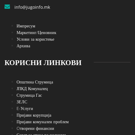
info@jugoinfo.mk
Импресум
Маркетинг/Ценовник
Услови за користење
Архива
КОРИСНИ ЛИНКОВИ
Општина Струмица
ЈПКД Комуналец
Струмица Гас
ЗЕЛС
E-Услуги
Пријави корупција
Пријави комунален проблем
Oтворени финансии
Совет за етика во медиуми