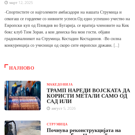
март 12, 2025
-Спортистите се најголемите амбасадори на нашата Струмица и
секогаш се гордееме со нивните успеси.Од едно успешно учество на
Европски куп од Пловдив во Бугарија, се вратија членовите на Кик
бокс клуб Тим Зоран, а кои денеска беа мои гости, објави
градоначалникот на Струмица, Костадин Костадинов. -Во силна
конкуренција со учесници од скоро сите европски држави, […]
НАЈНОВО
МАКЕДОНИЈА
ТРАМП НАРЕДИ ВОЈСКАТА ДА
КОРИСТИ МЕТАЛИ САМО ОД
САД ИЛИ
август 5, 2026
СТРУМИЦА
Почнува реконструкцијата на