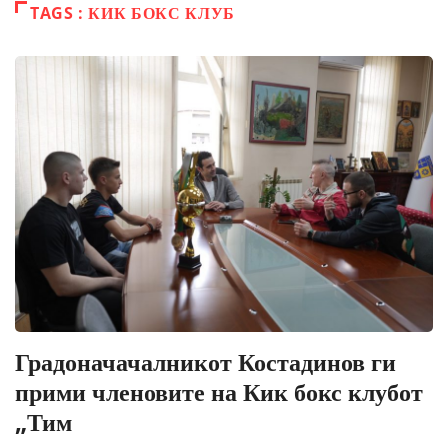
TAGS : КИК БОКС КЛУБ
Градоначачалникот Костадинов ги
прими членовите на Кик бокс клубот
„Тим