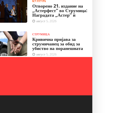
КУЛТУРА
Отворено 21. издание на
„Астерфест“ во Струмица:
Наградата „Астер“ ѝ
август 5, 2026
СТРУМИЦА
Кривична пријава за
струмичанец за обид за
убиство на поранешната
август 5, 2026