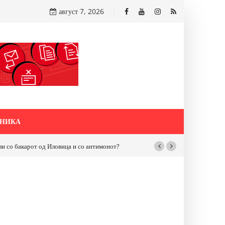
август 7, 2026
НИКА
бакарот од Иловица и со антимонот?