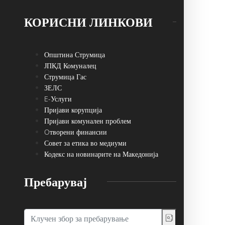
КОРИСНИ ЛИНКОВИ
Општина Струмица
ЈПКД Комуналец
Струмица Гас
ЗЕЛС
E-Услуги
Пријави корупција
Пријави комунален проблем
Oтворени финансии
Совет за етика во медиуми
Кодекс на новинарите на Македонија
Пребарувај