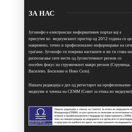
ЗА НАС
Југоинфо е електронски информативен портал кој е
присутен во медиумскиот простор од 2012 година со це
навремено, точно и професионално информирање на сит
граѓани. Југоинфо ги покрива настаните и ви ги става на
располагање сите вести од Југоисточниот регион со
посебен фокус на струмичкиот макро регион (Струмица,
Василево, Босилово и Ново Село).
Нашата редакција е дел од регистарот на професионални
медиуми и членка на СЕММ (Совет за етика во медиуми)