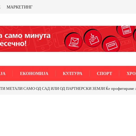
Е
МАРКЕТИНГ
ЈА
ЕКОНОМИЈА
КУЛТУРА
СПОРТ
ХРО
МЕТАЛИ САМО ОД САД ИЛИ ОД ПАРТНЕРСКИ ЗЕМЈИ Ќе профитираме ли со 