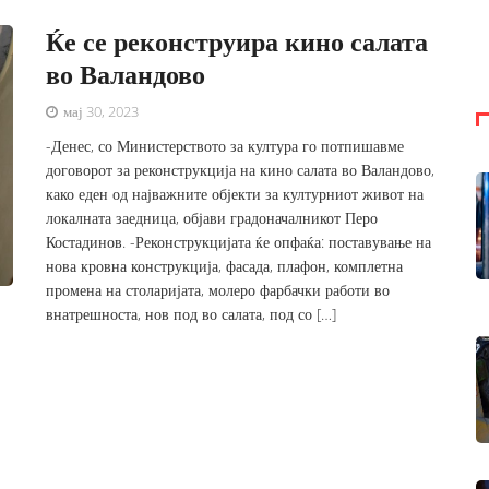
Ќе се реконструира кино салата
во Валандово
мај 30, 2023
-Денес, со Министерството за култура го потпишавме
договорот за реконструкција на кино салата во Валандово,
како еден од најважните објекти за културниот живот на
локалната заедница, објави градоначалникот Перо
Костадинов. -Реконструкцијата ќе опфаќа: поставување на
нова кровна конструкција, фасада, плафон, комплетна
промена на столаријата, молеро фарбачки работи во
внатрешноста, нов под во салата, под со […]