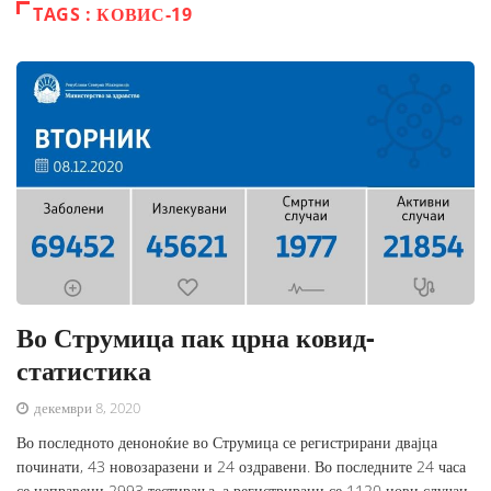
TAGS : КОВИС-19
Во Струмица пак црна ковид-
статистика
декември 8, 2020
Во последното деноноќие во Струмица се регистрирани двајца
починати, 43 новозаразени и 24 оздравени. Во последните 24 часа
се направени 2993 тестирања, а регистрирани се 1120 нови случаи