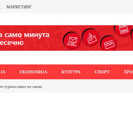
Е
МАРКЕТИНГ
ЈА
ЕКОНОМИЈА
КУЛТУРА
СПОРТ
ХРО
го турнал синот по скали