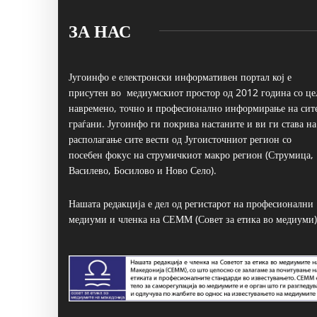
ЗА НАС
Југоинфо е електронски информативен портал кој е
присутен во медиумскиот простор од 2012 година со це
навремено, точно и професионално информирање на сит
граѓани. Југоинфо ги покрива настаните и ви ги става на
располагање сите вести од Југоисточниот регион со
посебен фокус на струмичкиот макро регион (Струмица,
Василево, Босилово и Ново Село).
Нашата редакција е дел од регистарот на професионални
медиуми и членка на СЕММ (Совет за етика во медиуми)