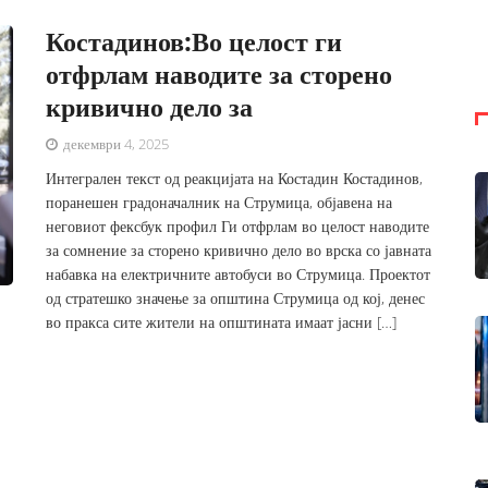
Костадинов:Во целост ги
отфрлам наводите за сторено
кривично дело за
декември 4, 2025
Интегрален текст од реакцијата на Костадин Костадинов,
поранешен градоначалник на Струмица, објавена на
неговиот фексбук профил Ги отфрлам во целост наводите
за сомнение за сторено кривично дело во врска со јавната
набавка на електричните автобуси во Струмица. Проектот
од стратешко значење за општина Струмица од кој, денес
во пракса сите жители на општината имаат јасни […]