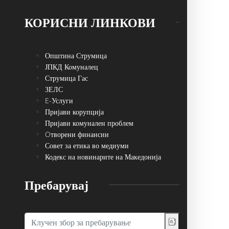
КОРИСНИ ЛИНКОВИ
Општина Струмица
ЈПКД Комуналец
Струмица Гас
ЗЕЛС
E-Услуги
Пријави корупција
Пријави комунален проблем
Oтворени финансии
Совет за етика во медиуми
Кодекс на новинарите на Македонија
Пребарувај