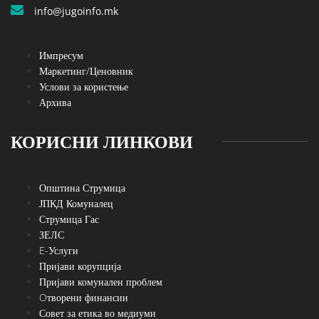
info@jugoinfo.mk
Импресум
Маркетинг/Ценовник
Услови за користење
Архива
КОРИСНИ ЛИНКОВИ
Општина Струмица
ЈПКД Комуналец
Струмица Гас
ЗЕЛС
E-Услуги
Пријави корупција
Пријави комунален проблем
Oтворени финансии
Совет за етика во медиуми