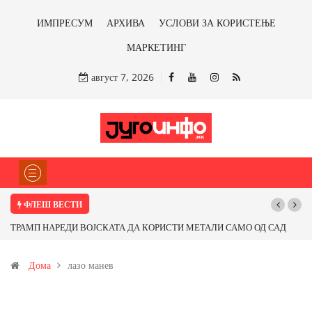
ИМПРЕСУМ
АРХИВА
УСЛОВИ ЗА КОРИСТЕЊЕ
МАРКЕТИНГ
август 7, 2026
ФЛЕШ ВЕСТИ
ТРАМП НАРЕДИ ВОЈСКАТА ДА КОРИСТИ МЕТАЛИ САМО ОД САД
ИЛИ ОД ПАРТНЕРСКИ ЗЕМЈИ Ќе профитираме ли со бакарот од
Дома
лазо манев
Иловица и со антимонот?