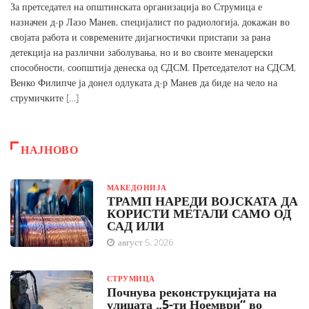
За претседател на општинската организација во Струмица е
назначен д-р Лазо Манев, специјалист по радиологија, докажан во
својата работа и современите дијагностички пристапи за рана
детекција на различни заболувања, но и во своите менаџерски
способности, соопштија денеска од СДСМ. Претседателот на СДСМ,
Венко Филипче ја донел одлуката д-р Манев да биде на чело на
струмичките […]
НАЈНОВО
МАКЕДОНИЈА
ТРАМП НАРЕДИ ВОЈСКАТА ДА
КОРИСТИ МЕТАЛИ САМО ОД
САД ИЛИ
август 5, 2026
СТРУМИЦА
Почнува реконструкцијата на
улицата „5-ти Ноември“ во