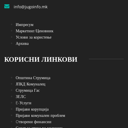
info@jugoinfo.mk
Импресум
Маркетинг/Ценовник
Услови за користење
Архива
КОРИСНИ ЛИНКОВИ
Општина Струмица
ЈПКД Комуналец
Струмица Гас
ЗЕЛС
E-Услуги
Пријави корупција
Пријави комунален проблем
Oтворени финансии
Совет за етика во медиуми