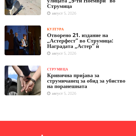
улицата „5-ти Ноември“ во
Струмица
август 5, 2026
КУЛТУРА
Отворено 21. издание на
„Астерфест“ во Струмица:
Наградата „Астер“ ѝ
август 5, 2026
СТРУМИЦА
Кривична пријава за
струмичанец за обид за убиство
на поранешната
август 5, 2026