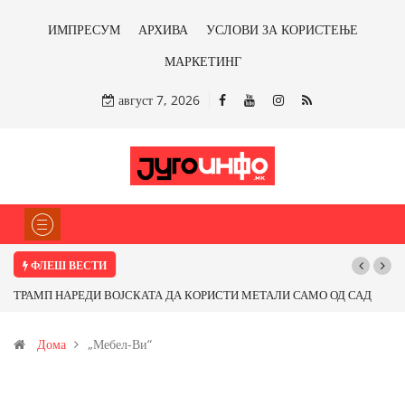
ИМПРЕСУМ
АРХИВА
УСЛОВИ ЗА КОРИСТЕЊЕ
МАРКЕТИНГ
август 7, 2026
ФЛЕШ ВЕСТИ
ТРАМП НАРЕДИ ВОЈСКАТА ДА КОРИСТИ МЕТАЛИ САМО ОД САД
ИЛИ ОД ПАРТНЕРСКИ ЗЕМЈИ Ќе профитираме ли со бакарот од
Дома
„Мебел-Ви“
Иловица и со антимонот?