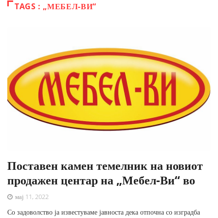
TAGS : „МЕБЕЛ-ВИ“
Поставен камен темелник на новиот
продажен центар на „Мебел-Ви“ во
мај 11, 2022
Со задоволство ја известуваме јавноста дека отпочна со изградба