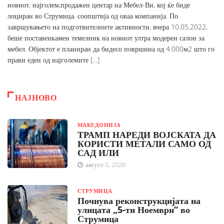
новиот, најголем,продажен центар на Мебел-Ви, кој ќе биде
лоциран во Струмица, соопштија од оваа компанија. По
завршувањето на подготвителните активности, вчера 10.05.2022,
беше поставенкамен темелник на новиот ултра модерен салон за
мебел. Објектот е планиран да бидесо површина од 4.000м2 што го
прави еден од најголемите […]
НАЈНОВО
МАКЕДОНИЈА
ТРАМП НАРЕДИ ВОЈСКАТА ДА
КОРИСТИ МЕТАЛИ САМО ОД
САД ИЛИ
август 5, 2026
СТРУМИЦА
Почнува реконструкцијата на
улицата „5-ти Ноември“ во
Струмица