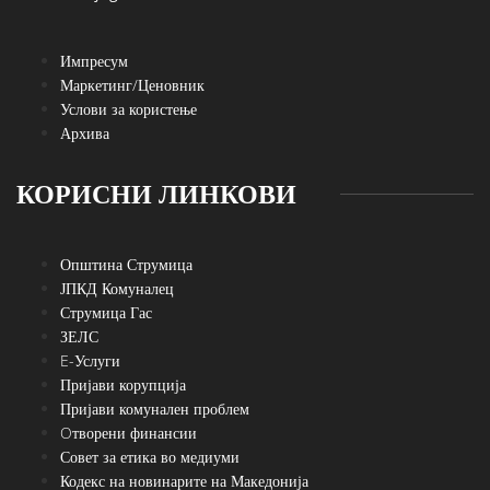
Импресум
Маркетинг/Ценовник
Услови за користење
Архива
КОРИСНИ ЛИНКОВИ
Општина Струмица
ЈПКД Комуналец
Струмица Гас
ЗЕЛС
E-Услуги
Пријави корупција
Пријави комунален проблем
Oтворени финансии
Совет за етика во медиуми
Кодекс на новинарите на Македонија