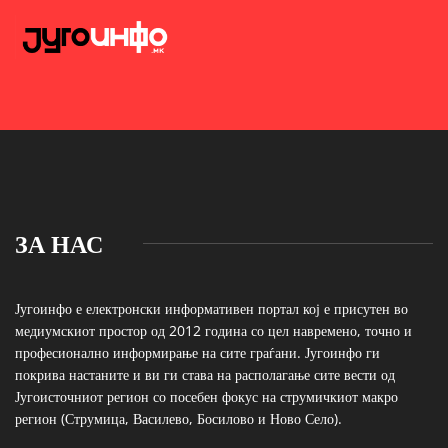
ЗА НАС
Југоинфо е електронски информативен портал кој е присутен во
медиумскиот простор од 2012 година со цел навремено, точно и
професионално информирање на сите граѓани. Југоинфо ги
покрива настаните и ви ги става на располагање сите вести од
Југоисточниот регион со посебен фокус на струмичкиот макро
регион (Струмица, Василево, Босилово и Ново Село).