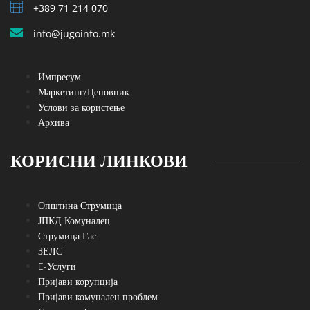
+389 71 214 070
info@jugoinfo.mk
Импресум
Маркетинг/Ценовник
Услови за користење
Архива
КОРИСНИ ЛИНКОВИ
Општина Струмица
ЈПКД Комуналец
Струмица Гас
ЗЕЛС
E-Услуги
Пријави корупција
Пријави комунален проблем