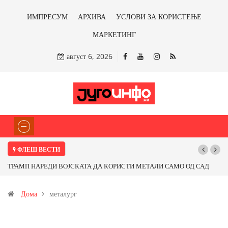
ИМПРЕСУМ
АРХИВА
УСЛОВИ ЗА КОРИСТЕЊЕ
МАРКЕТИНГ
август 6, 2026
ФЛЕШ ВЕСТИ
ТРАМП НАРЕДИ ВОЈСКАТА ДА КОРИСТИ МЕТАЛИ САМО ОД САД
Поч
ИЛИ ОД ПАРТНЕРСКИ ЗЕМЈИ Ќе профитираме ли со бакарот од
Дома
металург
Иловица и со антимонот?