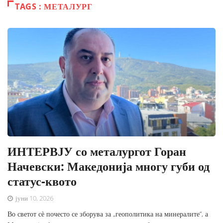
TAGS : МЕТАЛУРГ
ИНТЕРВЈУ со металургот Горан
Начевски: Македонија многу губи од
статус-квото
јуни 10, 2026
Во светот сѐ почесто се зборува за „геополитика на минералите“, а