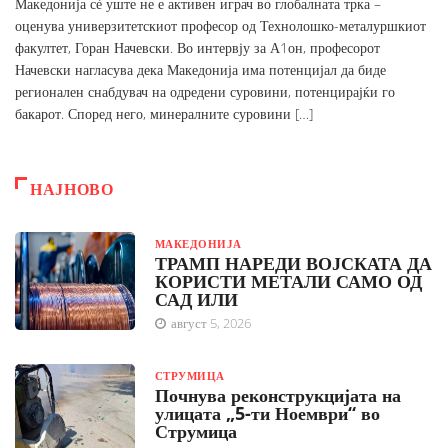
Македонија сѐ уште не е активен играч во глобалната трка –
оценува универзитетскиот професор од Технолошко-металуршкиот
факултет, Горан Начевски. Во интервју за А1он, професорот
Начевски нагласува дека Македонија има потенцијал да биде
регионален снабдувач на одредени суровини, потенцирајќи го
бакарот. Според него, минералните суровини […]
НАЈНОВО
МАКЕДОНИЈА
ТРАМП НАРЕДИ ВОЈСКАТА ДА
КОРИСТИ МЕТАЛИ САМО ОД
САД ИЛИ
август 5, 2026
СТРУМИЦА
Почнува реконструкцијата на
улицата „5-ти Ноември“ во
Струмица