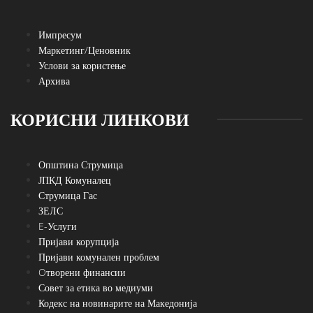
Импресум
Маркетинг/Ценовник
Услови за користење
Архива
КОРИСНИ ЛИНКОВИ
Општина Струмица
ЈПКД Комуналец
Струмица Гас
ЗЕЛС
E-Услуги
Пријави корупција
Пријави комунален проблем
Oтворени финансии
Совет за етика во медиуми
Кодекс на новинарите на Македонија