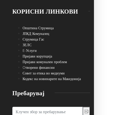
КОРИСНИ ЛИНКОВИ
Општина Струмица
ЈПКД Комуналец
Струмица Гас
ЗЕЛС
E-Услуги
Пријави корупција
Пријави комунален проблем
Oтворени финансии
Совет за етика во медиуми
Кодекс на новинарите на Македонија
Пребарувај