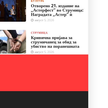
КУЛТУРА
Отворено 21. издание на
„Астерфест“ во Струмица:
Наградата „Астер“ ѝ
август 5, 2026
СТРУМИЦА
Кривична пријава за
струмичанец за обид за
убиство на поранешната
август 5, 2026