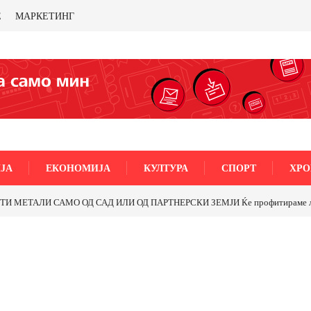
Е
МАРКЕТИНГ
ЈА
ЕКОНОМИЈА
КУЛТУРА
СПОРТ
ХРО
МЕТАЛИ САМО ОД САД ИЛИ ОД ПАРТНЕРСКИ ЗЕМЈИ Ќе профитираме ли со 