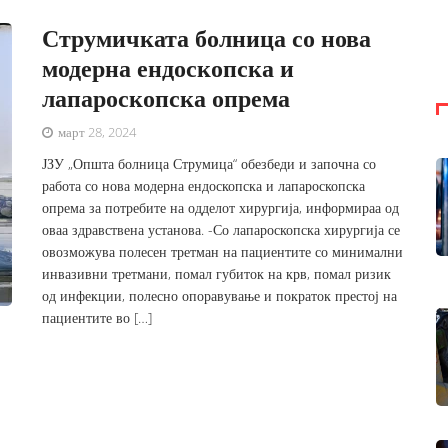
Струмичката болница со нова
модерна ендоскопска и
лапароскопска опрема
март 28, 2024
ЈЗУ „Општа болница Струмица“ обезбеди и започна со
работа со нова модерна ендоскопска и лапароскопска
опрема за потребите на одделот хирургија, информираа од
оваа здравствена установа. -Со лапароскопска хирургија се
овозможува полесен третман на пациентите со минимални
инвазивни третмани, помал губиток на крв, помал ризик
од инфекции, полесно опоравување и пократок престој на
пациентите во […]