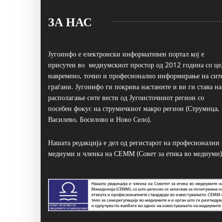
ЗА НАС
Југоинфо е електронски информативен портал кој е
присутен во медиумскиот простор од 2012 година со це
навремено, точно и професионално информирање на сит
граѓани. Југоинфо ги покрива настаните и ви ги става на
располагање сите вести од Југоисточниот регион со
посебен фокус на струмичкиот макро регион (Струмица,
Василево, Босилово и Ново Село).
Нашата редакција е дел од регистарот на професионални
медиуми и членка на СЕММ (Совет за етика во медиуми)