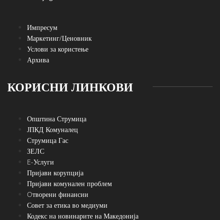
Импресум
Маркетинг/Ценовник
Услови за користење
Архива
КОРИСНИ ЛИНКОВИ
Општина Струмица
ЈПКД Комуналец
Струмица Гас
ЗЕЛС
E-Услуги
Пријави корупција
Пријави комунален проблем
Oтворени финансии
Совет за етика во медиуми
Кодекс на новинарите на Македонија