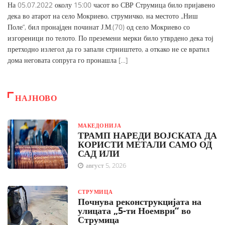
На 05.07.2022 околу 15:00 часот во СВР Струмица било пријавено
дека во атарот на село Мокриево, струмичко, на местото „Ниш
Поле“, бил пронајден починат Ј.М.(70) од село Мокриево со
изгореници по телото. По преземени мерки било утврдено дека тој
претходно излегол да го запали стрништето, а откако не се вратил
дома неговата сопруга го пронашла […]
НАЈНОВО
МАКЕДОНИЈА
ТРАМП НАРЕДИ ВОЈСКАТА ДА
КОРИСТИ МЕТАЛИ САМО ОД
САД ИЛИ
август 5, 2026
СТРУМИЦА
Почнува реконструкцијата на
улицата „5-ти Ноември“ во
Струмица