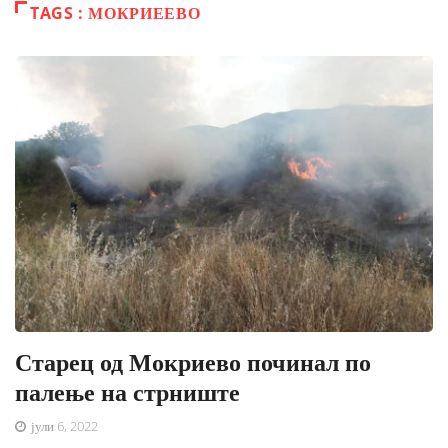
TAGS : МОКРИЕЕВО
Старец од Мокриево починал по
палење на стрниште
јули 6, 2022