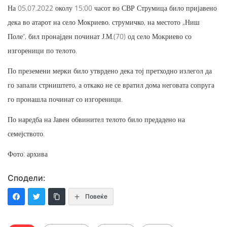
На 05.07.2022 околу 15:00 часот во СВР Струмица било пријавено
дека во атарот на село Мокриево, струмичко, на местото „Ниш
Поле“, бил пронајден починат Ј.М.(70) од село Мокриево со
изгореници по телото.
По преземени мерки било утврдено дека тој претходно излегол да
го запали стрништето, а откако не се вратил дома неговата сопруга
го пронашла починат со изгореници.
По наредба на Јавен обвинител телото било предадено на
семејството.
Фото: архива
Сподели:
Повеќе