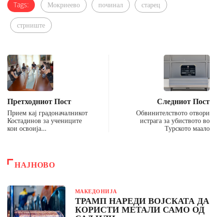
Tags:
Мокриеево
починал
старец
стрниште
Претходниот Пост
Следниот Пост
Прием кај градоначалникот
Обвинителството отвори
Костадинов за учениците
истрага за убиството во
кои освоија…
Турското маало
НАЈНОВО
МАКЕДОНИЈА
ТРАМП НАРЕДИ ВОЈСКАТА ДА
КОРИСТИ МЕТАЛИ САМО ОД