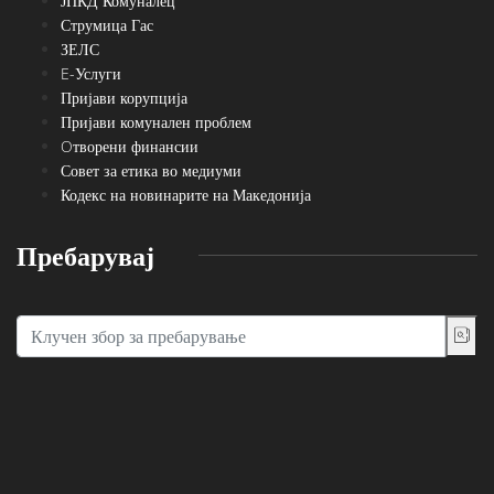
ЈПКД Комуналец
Струмица Гас
ЗЕЛС
E-Услуги
Пријави корупција
Пријави комунален проблем
Oтворени финансии
Совет за етика во медиуми
Кодекс на новинарите на Македонија
Пребарувај