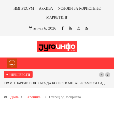
ИМПРЕСУМ
АРХИВА
УСЛОВИ ЗА КОРИСТЕЊЕ
МАРКЕТИНГ
август 6, 2026
ФЛЕШ ВЕСТИ
ТРАМП НАРЕДИ ВОЈСКАТА ДА КОРИСТИ МЕТАЛИ САМО ОД САД
Почну
ИЛИ ОД ПАРТНЕРСКИ ЗЕМЈИ Ќе профитираме ли со бакарот од
Дома
Хроника
Старец од Мокриево…
Иловица и со антимонот?