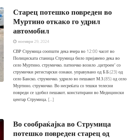
Старец потешко повреден во
Муртино откако го удрил
автомобил
ноември 29, 2024
СВР Струмица соопшти дека вчера во 12:00 часот во
Полициската станица Струмица било пријавено дека во
село Муртино, струмичко, патничко возило „цитроен“ со
струмички регистарски ознаки, управувано од Б.Б.(23) од
село Банско, струмичко, удрило во пешакот М.З.(85) од село
Муртино, струмичко. Во несреќата со тешки телесни
повреди се здобил пешакот, констатирани во Медицински
центар Струмица, […]
Во сообраќајка во Струмица
потешко повреден старец од