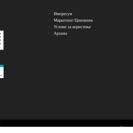
Импресум
Маркетинг/Ценовник
Услови за користење
Архива
Преземање, нивно користење и реемитување се можни само со посебен до