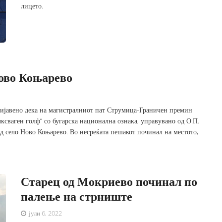
лицето.
Ново Коњарево
ијавено дека на магистралниот пат Струмица-Граничен премин
ксваген голф“ со бугарска национална ознака, управувано од О.П.
од село Ново Коњарево. Во несреќата пешакот починал на местото,
Старец од Мокриево починал по
палење на стрниште
јули 6, 2022