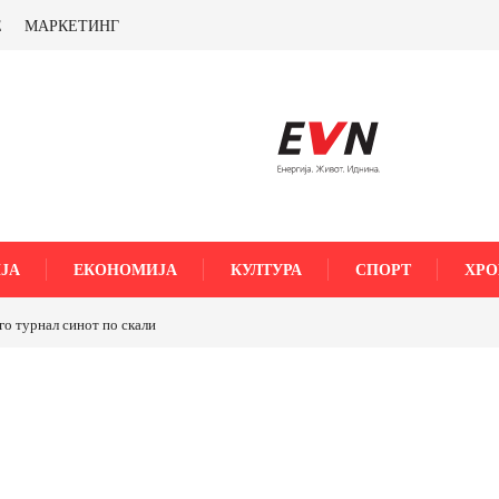
Е
МАРКЕТИНГ
ЈА
ЕКОНОМИЈА
КУЛТУРА
СПОРТ
ХРО
го турнал синот по скали
ТРАМП НАРЕДИ ВОЈСКАТА ДА КОРИСТИ МЕТАЛИ
САД ИЛИ ОД ПАРТНЕРСКИ ЗЕМЈИ Ќе профитираме л
бакарот од Иловица и со антимонот?