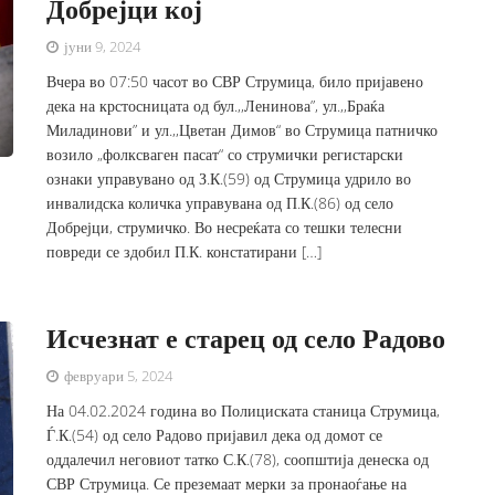
Добрејци кој
јуни 9, 2024
Вчера во 07:50 часот во СВР Струмица, било пријавено
дека на крстосницата од бул.,,Ленинова”, ул.,,Браќа
Миладинови” и ул.,,Цветан Димов“ во Струмица патничко
возило „фолксваген пасат“ со струмички регистарски
ознаки управувано од З.К.(59) од Струмица удрило во
инвалидска количка управувана од П.К.(86) од село
Добрејци, струмичко. Во несреќата со тешки телесни
повреди се здобил П.К. констатирани […]
Исчезнат е старец од село Радово
февруари 5, 2024
На 04.02.2024 година во Полициската станица Струмица,
Ѓ.К.(54) од село Радово пријавил дека од домот се
оддалечил неговиот татко С.К.(78), соопштија денеска од
СВР Струмица. Се преземаат мерки за пронаоѓање на