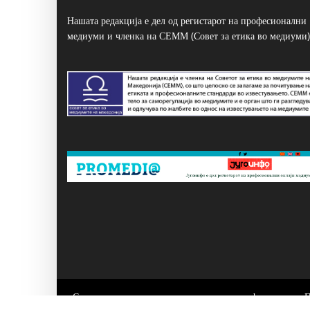
Нашата редакција е дел од регистарот на професионални
медиуми и членка на СЕММ (Совет за етика во медиуми)
Сите написи се користат само за лично информирање. 