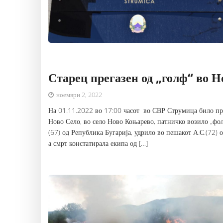
Старец прегазен од „голф“ во 
ноември 2, 2022
На 01.11.2022 во 17:00 часот во СВР Струмица било пр
Ново Село, во село Ново Коњарево, патничко возило „фол
(67) од Република Бугарија, удрило во пешакот А.С.(72) 
а смрт констатирала екипа од […]