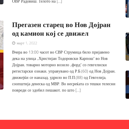
ОВР Радовиш. Телото на […]
Прегазен старец во Нов Дојран
од камион кој се движел
март 1, 2022
Вчера во 13:00 часот во СВР Струмица било пријавено
дека на улица „Христијан Тодоровски Карпош“ во Нов
Дојран, товарно моторно возило „форд“ со гевгелиски
регистарски ознаки, управувано од Р.Б.(60) од Нов Дојран,
движејќи се наназад, удрило во П.П.(88) од Гевгелија,
соопштија денеска од МВР. Во несреќата со тешки телесни
повреди се здобил пешакот, по што […]