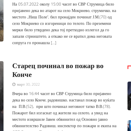
На 05.07.2022 околу 15:00 часот во СВР Струмица било
пријавено дека во атарот на село Мокриево, струмичко, на
местото „Ниш Поле“, бил пронајден починат Ј.М.(70) од
село Мокриево со изгореници по телото. По преземени
мерки било утврдено дека тој претходно излегол да го
запали стрништето, а откако не се вратил дома неговата
сопруга го пронашла […]
Старец починал во пожар во
Конче
март 30, 2022
Вчера во 16:44 часот во СВР Струмица било пријавено
дека во село Конче, радовишко, настанал пожар во куќата
на П.В.(52), при што починал неговиот татко В.В.(78).
Пожарот бил изгаснат од жители на селото, а увид на
местото извршиле Јавен обвинител од Основно јавно
обвинителство Радовиш, инспектор по пожари и екипа на