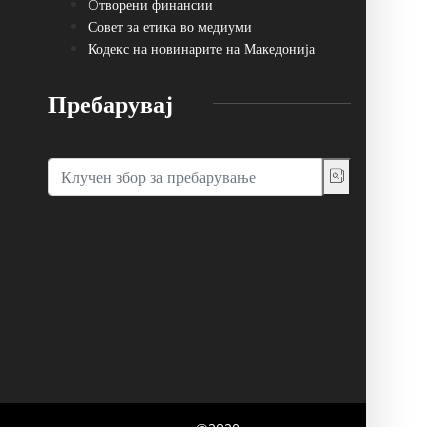
Oтворени финансии
Совет за етика во медиуми
Кодекс на новинарите на Македонија
Пребарувај
говор со основачот на порталот. ©2020,