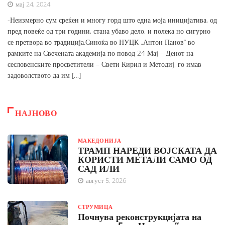
мај 24, 2024
-Неизмерно сум среќен и многу горд што една моја иницијатива, од
пред повеќе од три години, стана убаво дело, и полека но сигурно
се претвора во традиција.Синоќа во НУЦК „Антон Панов“ во
рамките на Свечената академија по повод 24 Мај – Денот на
сесловенските просветители – Свети Кирил и Методиј, го имав
задоволството да им […]
НАЈНОВО
МАКЕДОНИЈА
ТРАМП НАРЕДИ ВОЈСКАТА ДА
КОРИСТИ МЕТАЛИ САМО ОД
САД ИЛИ
август 5, 2026
СТРУМИЦА
Почнува реконструкцијата на