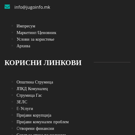
info@jugoinfo.mk
Импресум
Маркетинг/Ценовник
Услови за користење
Архива
КОРИСНИ ЛИНКОВИ
Општина Струмица
ЈПКД Комуналец
Струмица Гас
ЗЕЛС
E-Услуги
Пријави корупција
Пријави комунален проблем
Oтворени финансии
Совет за етика во медиуми