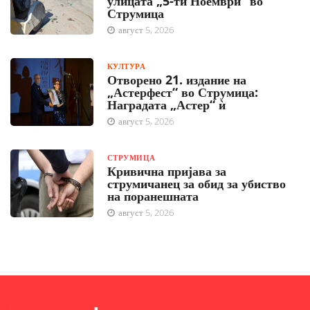
улицата „5-ти Ноември“ во
Струмица
август 5, 2026
КУЛТУРА
Отворено 21. издание на
„Астерфест“ во Струмица:
Наградата „Астер“ ѝ
август 5, 2026
СТРУМИЦА
Кривична пријава за
струмичанец за обид за убиство
на поранешната
август 5, 2026