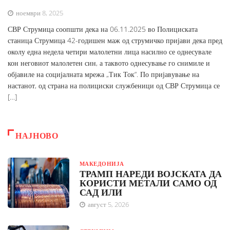
ноември 8, 2025
СВР Струмица соопшти дека на 06.11.2025 во Полициската
станица Струмица 42-годишен маж од струмичко пријави дека пред
околу една недела четири малолетни лица насилно се однесувале
кон неговиот малолетен син, а таквото однесување го снимиле и
објавиле на социјалната мрежа „Тик Ток“. По пријавување на
настанот, од страна на полициски службеници од СВР Струмица се
[…]
НАЈНОВО
МАКЕДОНИЈА
ТРАМП НАРЕДИ ВОЈСКАТА ДА
КОРИСТИ МЕТАЛИ САМО ОД
САД ИЛИ
август 5, 2026