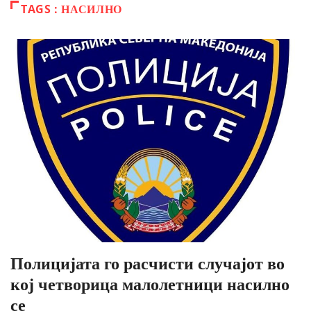
TAGS : НАСИЛНО
Полицијата го расчисти случајот во
кој четворица малолетници насилно
се