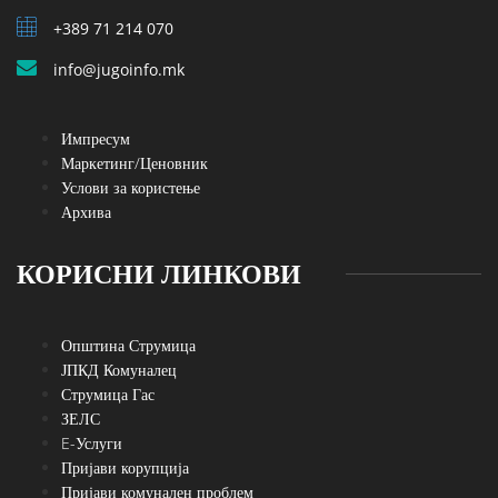
+389 71 214 070
info@jugoinfo.mk
Импресум
Маркетинг/Ценовник
Услови за користење
Архива
КОРИСНИ ЛИНКОВИ
Општина Струмица
ЈПКД Комуналец
Струмица Гас
ЗЕЛС
E-Услуги
Пријави корупција
Пријави комунален проблем