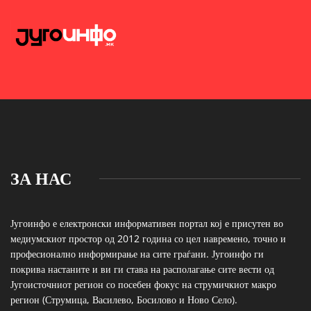
ЗА НАС
Југоинфо е електронски информативен портал кој е присутен во
медиумскиот простор од 2012 година со цел навремено, точно и
професионално информирање на сите граѓани. Југоинфо ги
покрива настаните и ви ги става на располагање сите вести од
Југоисточниот регион со посебен фокус на струмичкиот макро
регион (Струмица, Василево, Босилово и Ново Село).