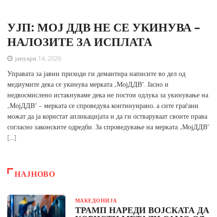
УЈП: МОЈ ДДВ НЕ СЕ УКИНУВА –
НАЛОЗИТЕ ЗА ИСПЛАТА
јануари 14, 2026
Управата за јавни приходи ги демантира написите во дел од
медиумите дека се укинува мерката „МојДДВ“. Јасно и
недвосмислено истакнуваме дека не постои одлука за укинување на
„МојДДВ“ – мерката се спроведува континуирано, а сите граѓани
можат да ја користат апликацијата и да ги остваруваат своите права
согласно законските одредби. За спроведување на мерката „МојДДВ“
[…]
НАЈНОВО
МАКЕДОНИЈА
ТРАМП НАРЕДИ ВОЈСКАТА ДА