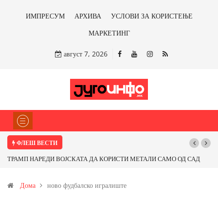
ИМПРЕСУМ
АРХИВА
УСЛОВИ ЗА КОРИСТЕЊЕ
МАРКЕТИНГ
август 7, 2026
ФЛЕШ ВЕСТИ
ТРАМП НАРЕДИ ВОЈСКАТА ДА КОРИСТИ МЕТАЛИ САМО ОД САД
Почну
ИЛИ ОД ПАРТНЕРСКИ ЗЕМЈИ Ќе профитираме ли со бакарот од
Дома
ново фудбалско игралиште
Иловица и со антимонот?