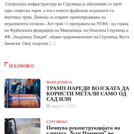
-Спортската инфраструктура во Струмица ја збогативме со уште
еден спортски терен, а тоа е новото фудбалско игралиште со
вештачка трева. Денеска се изврши примопредавање на
игралиштето согласно „Хет трик III програмата на УЕФА“, од страна
на Фудбалската федерација на Македонија, на Општина Струмица и
ФК „Академија Пандев“, објави градоначалникот на Струмица, Коста
Јаневски. Овој спортски […]
НАЈНОВО
МАКЕДОНИЈА
ТРАМП НАРЕДИ ВОЈСКАТА ДА
КОРИСТИ МЕТАЛИ САМО ОД
САД ИЛИ
август 5, 2026
СТРУМИЦА
Почнува реконструкцијата на
улицата „5-ти Ноември“ во