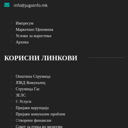
info@jugoinfo.mk
Импресум
Маркетинг/Ценовник
Услови за користење
Архива
КОРИСНИ ЛИНКОВИ
Општина Струмица
ЈПКД Комуналец
Струмица Гас
ЗЕЛС
E-Услуги
Пријави корупција
Пријави комунален проблем
Oтворени финансии
Совет за етика во медиуми