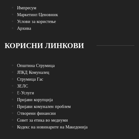
Импресум
Маркетинг/Ценовник
Услови за користење
Архива
КОРИСНИ ЛИНКОВИ
Општина Струмица
ЈПКД Комуналец
Струмица Гас
ЗЕЛС
E-Услуги
Пријави корупција
Пријави комунален проблем
Oтворени финансии
Совет за етика во медиуми
Кодекс на новинарите на Македонија