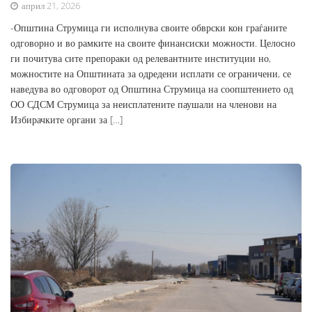
април 21, 2026
-Општина Струмица ги исполнува своите обврски кон граѓаните
одговорно и во рамките на своите финансиски можности. Целосно
ги почитува сите препораки од релевантните институции но,
можностите на Општината за одредени исплати се ограничени, се
наведува во одговорот од Општина Струмица на соопштението од
ОО СДСМ Струмица за неисплатените паушали на членови на
Избирачките органи за […]