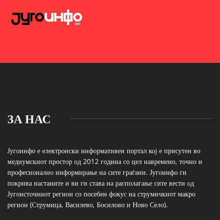
ЗА НАС
Југоинфо е електронски информативен портал кој е присутен во
медиумскиот простор од 2012 година со цел навремено, точно и
професионално информирање на сите граѓани. Југоинфо ги
покрива настаните и ви ги става на располагање сите вести од
Југоисточниот регион со посебен фокус на струмичкиот макро
регион (Струмица, Василево, Босилово и Ново Село).