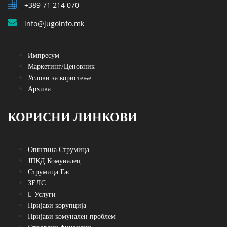
+389 71 214 070
info@jugoinfo.mk
Импресум
Маркетинг/Ценовник
Услови за користење
Архива
КОРИСНИ ЛИНКОВИ
Општина Струмица
ЈПКД Комуналец
Струмица Гас
ЗЕЛС
E-Услуги
Пријави корупција
Пријави комунален проблем