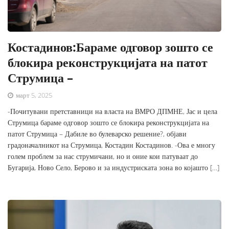
Костадинов:Бараме одговор зошто се
блокира реконструкцијата на патот
Струмица –
март 5, 2025
-Почитувани претставници на власта на ВМРО ДПМНЕ, Јас и цела
Струмица бараме одговор зошто се блокира реконструкцијата на
патот Струмица – Дабиле во булеварско решение?, објави
градоначалникот на Струмица, Костадин Костадинов. -Ова е многу
голем проблем за нас струмичани, но и оние кои патуваат до
Бугарија, Ново Село, Берово и за индустриската зона во којашто […]