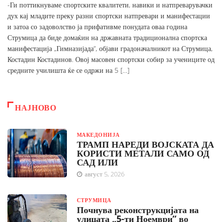
-Ги поттикнуваме спортските квалитети, навики и натпреварувачки
дух кај младите преку разни спортски натпревари и манифестации
и затоа со задоволство ја прифативме понудата оваа година
Струмица да биде домаќин на државната традиционална спортска
манифестација „Гимназијада“, објави градоначалникот на Струмица,
Костадин Костадинов. Овој масовен спортски собир за учениците од
средните училишта ќе се одржи на 5 […]
НАЈНОВО
МАКЕДОНИЈА
ТРАМП НАРЕДИ ВОЈСКАТА ДА
КОРИСТИ МЕТАЛИ САМО ОД
САД ИЛИ
август 5, 2026
СТРУМИЦА
Почнува реконструкцијата на
улицата „5-ти Ноември“ во