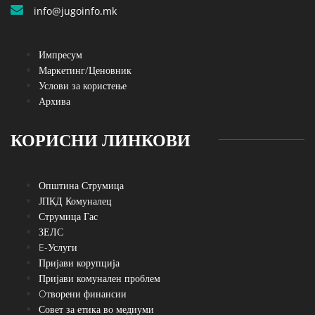
info@jugoinfo.mk
Импресум
Маркетинг/Ценовник
Услови за користење
Архива
КОРИСНИ ЛИНКОВИ
Општина Струмица
ЈПКД Комуналец
Струмица Гас
ЗЕЛС
E-Услуги
Пријави корупција
Пријави комунален проблем
Oтворени финансии
Совет за етика во медиуми