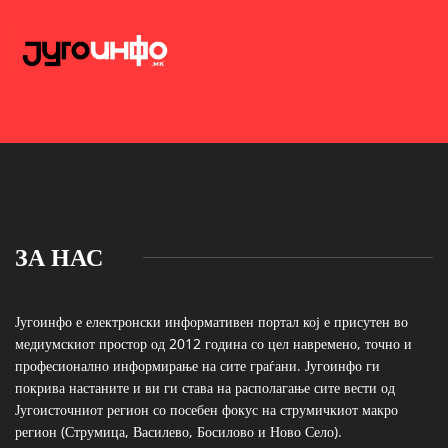
ЗА НАС
Југоинфо е електронски информативен портал кој е присутен во
медиумскиот простор од 2012 година со цел навремено, точно и
професионално информирање на сите граѓани. Југоинфо ги
покрива настаните и ви ги става на располагање сите вести од
Југоисточниот регион со посебен фокус на струмичкиот макро
регион (Струмица, Василево, Босилово и Ново Село).