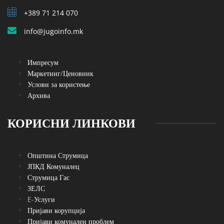
+389 71 214 070
info@jugoinfo.mk
Импресум
Маркетинг/Ценовник
Услови за користење
Архива
КОРИСНИ ЛИНКОВИ
Општина Струмица
ЈПКД Комуналец
Струмица Гас
ЗЕЛС
E-Услуги
Пријави корупција
Пријави комунален проблем