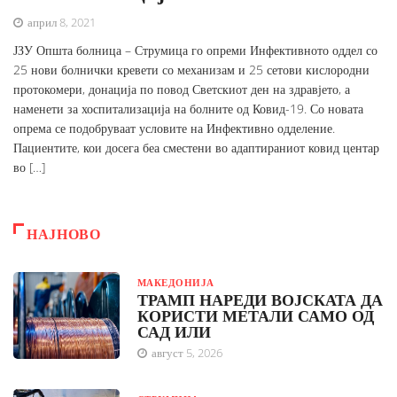
април 8, 2021
ЈЗУ Општа болница – Струмица го опреми Инфективното оддел со
25 нови болнички кревети со механизам и 25 сетови кислородни
протокомери, донација по повод Светскиот ден на здравјето, а
наменети за хоспитализација на болните од Ковид-19. Со новата
опрема се подобруваат условите на Инфективно одделение.
Пациентите, кои досега беа сместени во адаптираниот ковид центар
во […]
НАЈНОВО
МАКЕДОНИЈА
ТРАМП НАРЕДИ ВОЈСКАТА ДА
КОРИСТИ МЕТАЛИ САМО ОД
САД ИЛИ
август 5, 2026