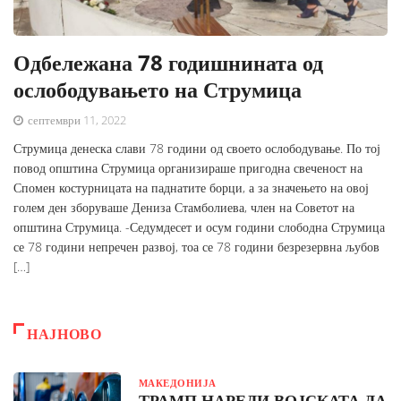
Одбележана 78 годишнината од
ослободувањето на Струмица
септември 11, 2022
Струмица денеска слави 78 години од своето ослободување. По тој
повод општина Струмица организираше пригодна свеченост на
Спомен костурницата на паднатите борци, а за значењето на овој
голем ден зборуваше Дениза Стамболиева, член на Советот на
општина Струмица. -Седумдесет и осум години слободна Струмица
се 78 години непречен развој, тоа се 78 години безрезервна љубов
[…]
НАЈНОВО
МАКЕДОНИЈА
ТРАМП НАРЕДИ ВОЈСКАТА ДА