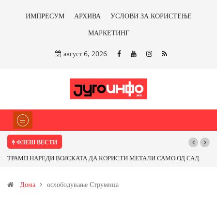
ИМПРЕСУМ
АРХИВА
УСЛОВИ ЗА КОРИСТЕЊЕ
МАРКЕТИНГ
август 6, 2026
ФЛЕШ ВЕСТИ
СКАТА ДА КОРИСТИ МЕТАЛИ САМО ОД САД
Почнува реконструкцијата 
ЕМЈИ Ќе профитираме ли со бакарот од
Дома
ослободување Струмица
от?