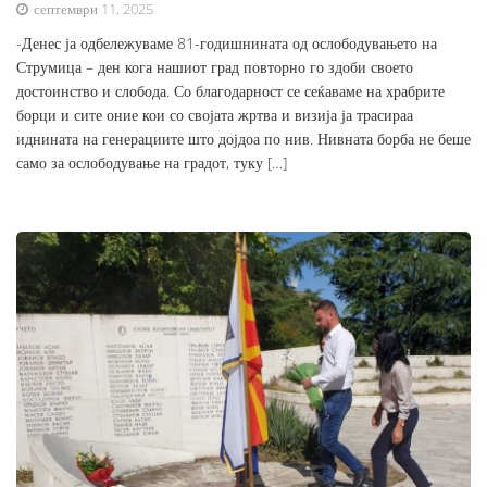
септември 11, 2025
-Денес ја одбележуваме 81-годишнината од ослободувањето на
Струмица – ден кога нашиот град повторно го здоби своето
достоинство и слобода. Со благодарност се сеќаваме на храбрите
борци и сите оние кои со својата жртва и визија ја трасираа
иднината на генерациите што дојдоа по нив. Нивната борба не беше
само за ослободување на градот, туку […]