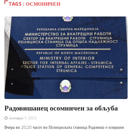
TAGS : ОСМОНИЧЕН
Радовишанец осомничен за обљуба
ноември 7, 2023
Вчера во 20:20 часот во Полициската станица Радовиш е извршен