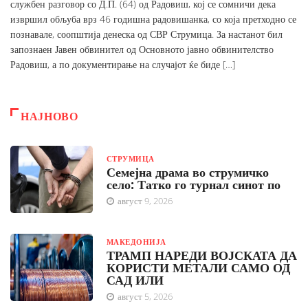
службен разговор со Д.П. (64) од Радовиш, кој се сомничи дека
извршил обљуба врз 46 годишна радовишанка, со која претходно се
познавале, соопштија денеска од СВР Струмица. За настанот бил
запознаен Јавен обвинител од Основното јавно обвинителство
Радовиш, а по документирање на случајот ќе биде […]
НАЈНОВО
СТРУМИЦА
Семејна драма во струмичко
село: Татко го турнал синот по
август 9, 2026
МАКЕДОНИЈА
ТРАМП НАРЕДИ ВОЈСКАТА ДА
КОРИСТИ МЕТАЛИ САМО ОД
САД ИЛИ
август 5, 2026