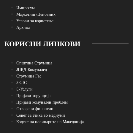
Импресум
Маркетинг/Ценовник
Услови за користење
Архива
КОРИСНИ ЛИНКОВИ
Општина Струмица
ЈПКД Комуналец
Струмица Гас
ЗЕЛС
E-Услуги
Пријави корупција
Пријави комунален проблем
Oтворени финансии
Совет за етика во медиуми
Кодекс на новинарите на Македонија