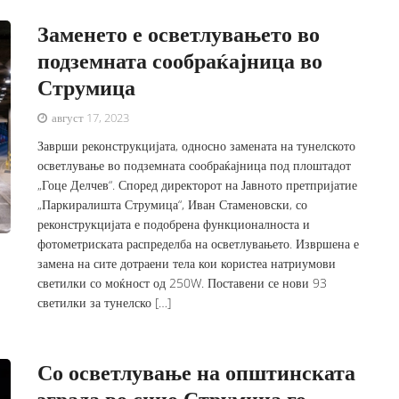
Заменето е осветлувањето во
подземната сообраќајница во
Струмица
август 17, 2023
Заврши реконструкцијата, односно замената на тунелското
осветлување во подземната сообраќајница под плоштадот
„Гоце Делчев“. Според директорот на Јавното претпријатие
„Паркиралишта Струмица“, Иван Стаменовски, со
реконструкцијата е подобрена функционалноста и
фотометриската распределба на осветлувањето. Извршена е
замена на сите дотраени тела кои користеа натриумови
светилки со моќност од 250W. Поставени се нови 93
светилки за тунелско […]
Со осветлување на општинската
зграда во сино Струмица го