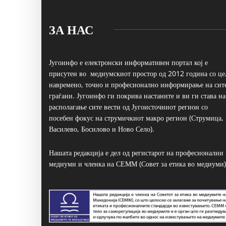
ЗА НАС
Југоинфо е електронски информативен портал кој е
присутен во медиумскиот простор од 2012 година со це
навремено, точно и професионално информирање на сит
граѓани. Југоинфо ги покрива настаните и ви ги става на
располагање сите вести од Југоисточниот регион со
посебен фокус на струмичкиот макро регион (Струмица,
Василево, Босилово и Ново Село).
Нашата редакција е дел од регистарот на професионални
медиуми и членка на СЕММ (Совет за етика во медиуми)