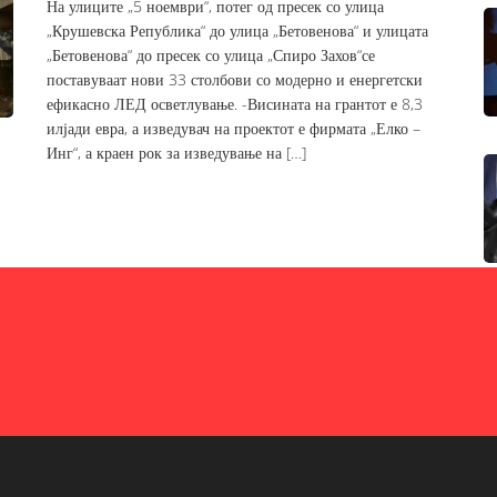
На улиците „5 ноември“, потег од пресек со улица
„Крушевска Република“ до улица „Бетовенова“ и улицата
„Бетовенова“ до пресек со улица „Спиро Захов“се
поставуваат нови 33 столбови со модерно и енергетски
ефикасно ЛЕД осветлување. -Висината на грантот е 8,3
илјади евра, а изведувач на проектот е фирмата „Елко –
Инг“, а краен рок за изведување на […]