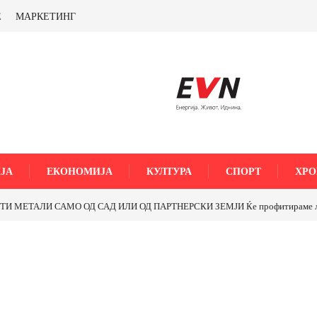
Е
МАРКЕТИНГ
ЈА
ЕКОНОМИЈА
КУЛТУРА
СПОРТ
ХРО
МЕТАЛИ САМО ОД САД ИЛИ ОД ПАРТНЕРСКИ ЗЕМЈИ Ќе профитираме ли со 