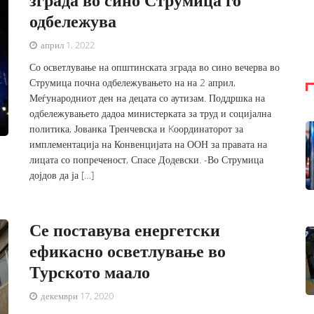
одбележува
април 1, 2022
Со осветлување на општинската зграда во сино вечерва во
Струмица почна одбележувањето на на 2 април,
Меѓународниот ден на децата со аутизам. Поддршка на
одбележувањето дадоа министерката за труд и социјална
политика, Јованка Тренчевска и Kоординаторот за
имплементација на Конвенцијата на ООН за правата на
лицата со попреченост, Спасе Додевски. -Во Струмица
дојдов да ја […]
Се поставува енергетски
ефикасно осветлување во
Турското маало
декември 17, 2020