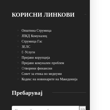
КОРИСНИ ЛИНКОВИ
Општина Струмица
ЈПКД Комуналец
Струмица Гас
ЗЕЛС
E-Услуги
Пријави корупција
Пријави комунален проблем
Oтворени финансии
Совет за етика во медиуми
Кодекс на новинарите на Македонија
Пребарувај