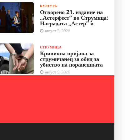
КУЛТУРА
Отворено 21. издание на
„Астерфест“ во Струмица:
Наградата „Астер“ ѝ
август 5, 2026
СТРУМИЦА
Кривична пријава за
струмичанец за обид за
убиство на поранешната
август 5, 2026