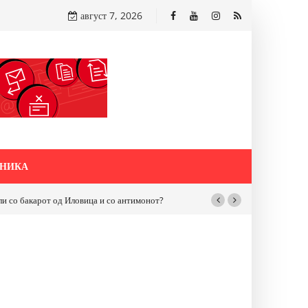
август 7, 2026
НИКА
бакарот од Иловица и со антимонот?