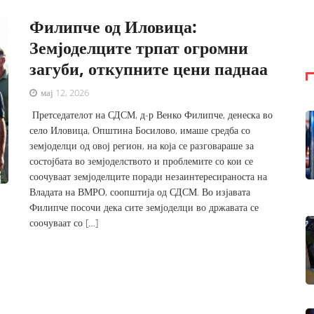
Филипче од Иловица:
Земјоделците трпат огромни
загуби, откупните цени паднаа
мај 12, 2026
Претседателот на СДСМ, д-р Венко Филипче, денеска во
село Иловица, Општина Босилово, имаше средба со
земјоделци од овој регион, на која се разговараше за
состојбата во земјоделството и проблемите со кои се
соочуваат земјоделците поради незаинтересираноста на
Владата на ВМРО, соопштија од СДСМ. Во изјавата
Филипче посочи дека сите земјоделци во државата се
соочуваат со […]