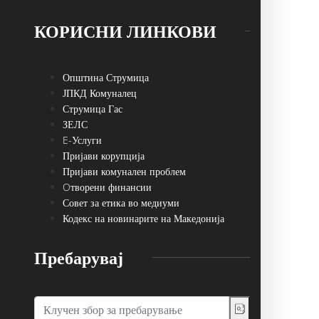
КОРИСНИ ЛИНКОВИ
Општина Струмица
ЈПКД Комуналец
Струмица Гас
ЗЕЛС
E-Услуги
Пријави корупција
Пријави комунален проблем
Oтворени финансии
Совет за етика во медиуми
Кодекс на новинарите на Македонија
Пребарувај