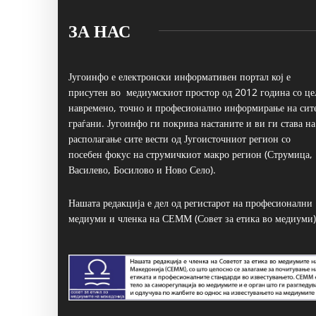
ЗА НАС
Југоинфо е електронски информативен портал кој е
присутен во медиумскиот простор од 2012 година со це
навремено, точно и професионално информирање на сит
граѓани. Југоинфо ги покрива настаните и ви ги става на
располагање сите вести од Југоисточниот регион со
посебен фокус на струмичкиот макро регион (Струмица,
Василево, Босилово и Ново Село).
Нашата редакција е дел од регистарот на професионални
медиуми и членка на СЕММ (Совет за етика во медиуми)