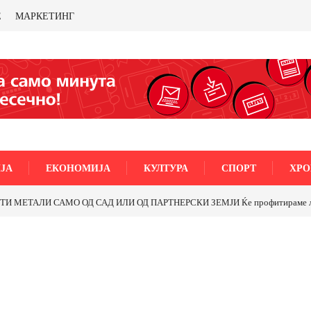
Е
МАРКЕТИНГ
ЈА
ЕКОНОМИЈА
КУЛТУРА
СПОРТ
ХРО
МЕТАЛИ САМО ОД САД ИЛИ ОД ПАРТНЕРСКИ ЗЕМЈИ Ќе профитираме ли со 