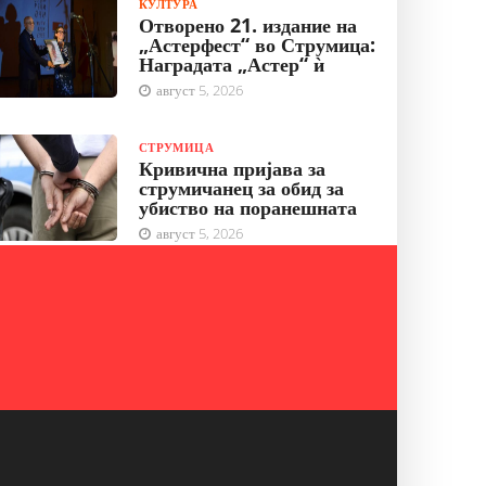
КУЛТУРА
Отворено 21. издание на
„Астерфест“ во Струмица:
Наградата „Астер“ ѝ
август 5, 2026
СТРУМИЦА
Кривична пријава за
струмичанец за обид за
убиство на поранешната
август 5, 2026