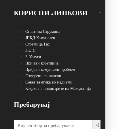
КОРИСНИ ЛИНКОВИ
Општина Струмица
ЈПКД Комуналец
Струмица Гас
ЗЕЛС
E-Услуги
Пријави корупција
Пријави комунален проблем
Oтворени финансии
Совет за етика во медиуми
Кодекс на новинарите на Македонија
Пребарувај