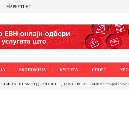
Е
МАРКЕТИНГ
ЈА
ЕКОНОМИЈА
КУЛТУРА
СПОРТ
ХРО
МЕТАЛИ САМО ОД САД ИЛИ ОД ПАРТНЕРСКИ ЗЕМЈИ Ќе профитираме ли со 