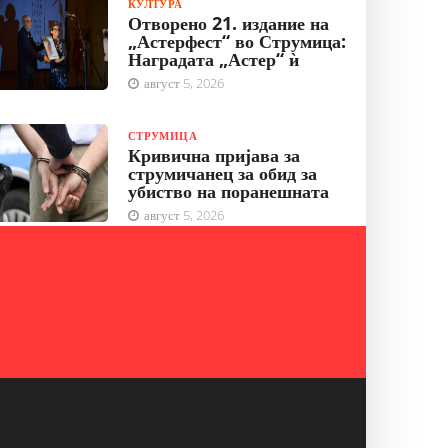
КУЛТУРА
Отворено 21. издание на
„Астерфест“ во Струмица:
Наградата „Астер“ ѝ
август 5, 2026
СТРУМИЦА
Кривична пријава за
струмичанец за обид за
убиство на поранешната
август 5, 2026