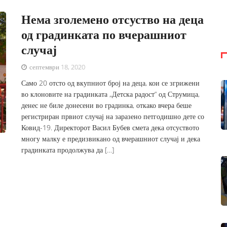
Нема зголемено отсуство на деца
од градинката по вчерашниот
случај
септември 18, 2020
Само 20 отсто од вкупниот број на деца, кои се згрижени
во клоновите на градинката „Детска радост“ од Струмица,
денес не биле донесени во градинка, откако вчера беше
регистриран првиот случај на заразено петгодишно дете со
Ковид-19. Директорот Васил Бубев смета дека отсуството
многу малку е предизвикано од вчерашниот случај и дека
градинката продолжува да […]