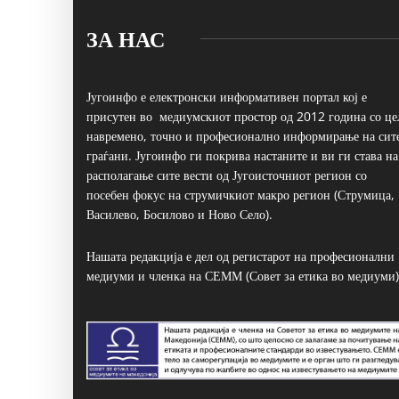
ЗА НАС
Југоинфо е електронски информативен портал кој е
присутен во медиумскиот простор од 2012 година со це
навремено, точно и професионално информирање на сит
граѓани. Југоинфо ги покрива настаните и ви ги става на
располагање сите вести од Југоисточниот регион со
посебен фокус на струмичкиот макро регион (Струмица,
Василево, Босилово и Ново Село).
Нашата редакција е дел од регистарот на професионални
медиуми и членка на СЕММ (Совет за етика во медиуми)