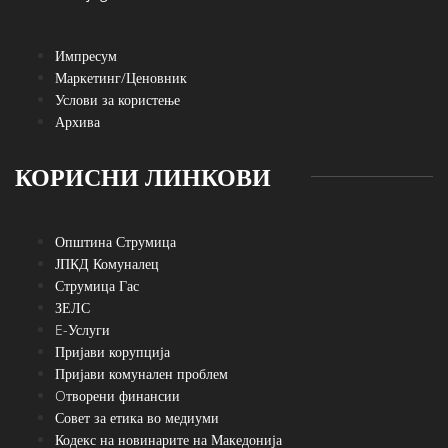
Импресум
Маркетинг/Ценовник
Услови за користење
Архива
КОРИСНИ ЛИНКОВИ
Општина Струмица
ЈПКД Комуналец
Струмица Гас
ЗЕЛС
E-Услуги
Пријави корупција
Пријави комунален проблем
Oтворени финансии
Совет за етика во медиуми
Кодекс на новинарите на Македонија