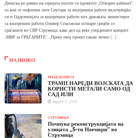
Денеска во рамки на серијата посети со проектот „Отворен кабинет“,
со кои се опфатени сите Сектори за внатрешни работи вклучувајќи
ги и Одделенијата за внатрешни работи низ државата, министерот
за внатрешни работи Оливер Спасовски оствари средби со
граѓаните во СВР Струмица, како дел од веќе утврдениот концепт
„МВР за ГРАЃАНИТЕ“. „Преку овој проект сакам лично […]
НАЈНОВО
МАКЕДОНИЈА
ТРАМП НАРЕДИ ВОЈСКАТА ДА
КОРИСТИ МЕТАЛИ САМО ОД
САД ИЛИ
август 5, 2026
СТРУМИЦА
Почнува реконструкцијата на
улицата „5-ти Ноември“ во
Струмица