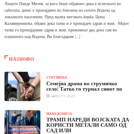
Лицето Панде Митев, за кого беше објавено дека е исчезнато во
саботата, денес е пронајдено во близина на селото Водоча од
локалното население. Пред малку неговата ќерќа, Цона
Каламерникова, објави дека татко и е пронајден здрав и жив. -Мојот
татко го пронајдовме здрав и жив, преживеал два дена сам во
планината над Водоча. Ви благодарам […]
НАЈНОВО
СТРУМИЦА
Семејна драма во струмичко
село: Татко го турнал синот по
август 9, 2026
МАКЕДОНИЈА
ТРАМП НАРЕДИ ВОЈСКАТА ДА
КОРИСТИ МЕТАЛИ САМО ОД
САД ИЛИ