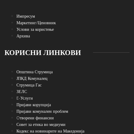
Импресум
Маркетинг/Ценовник
Услови за користење
Архива
КОРИСНИ ЛИНКОВИ
Општина Струмица
ЈПКД Комуналец
Струмица Гас
ЗЕЛС
E-Услуги
Пријави корупција
Пријави комунален проблем
Oтворени финансии
Совет за етика во медиуми
Кодекс на новинарите на Македонија