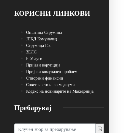
КОРИСНИ ЛИНКОВИ
Општина Струмица
ЈПКД Комуналец
Струмица Гас
ЗЕЛС
E-Услуги
Пријави корупција
Пријави комунален проблем
Oтворени финансии
Совет за етика во медиуми
Кодекс на новинарите на Македонија
Пребарувај