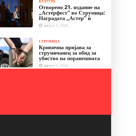
КУЛТУРА
Отворено 21. издание на
„Астерфест“ во Струмица:
Наградата „Астер“ ѝ
август 5, 2026
СТРУМИЦА
Кривична пријава за
струмичанец за обид за
убиство на поранешната
август 5, 2026