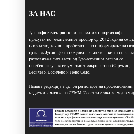
ЗА НАС
Југоинфо е електронски информативен портал кој е
присутен во медиумскиот простор од 2012 година со це
навремено, точно и професионално информирање на сит
граѓани. Југоинфо ги покрива настаните и ви ги става на
располагање сите вести од Југоисточниот регион со
посебен фокус на струмичкиот макро регион (Струмица,
Василево, Босилово и Ново Село).
Нашата редакција е дел од регистарот на професионални
медиуми и членка на СЕММ (Совет за етика во медиуми)