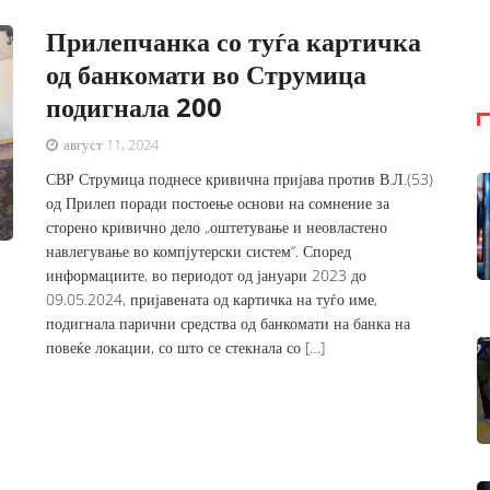
Прилепчанка со туѓа картичка
од банкомати во Струмица
подигнала 200
август 11, 2024
СВР Струмица поднесе кривична пријава против В.Л.(53)
од Прилеп поради постоење основи на сомнение за
сторено кривично дело „оштетување и неовластено
навлегување во компјутерски систем“. Според
информациите, во периодот од јануари 2023 до
09.05.2024, пријавената од картичка на туѓо име,
подигнала парични средства од банкомати на банка на
повеќе локации, со што се стекнала со […]