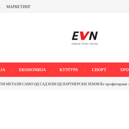
Е
МАРКЕТИНГ
ЈА
ЕКОНОМИЈА
КУЛТУРА
СПОРТ
ХРО
МЕТАЛИ САМО ОД САД ИЛИ ОД ПАРТНЕРСКИ ЗЕМЈИ Ќе профитираме ли со 