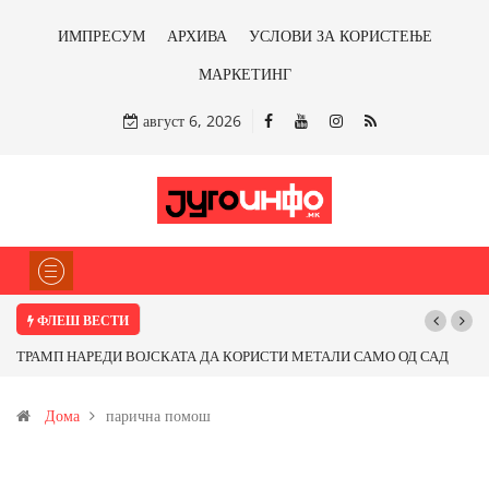
ИМПРЕСУМ
АРХИВА
УСЛОВИ ЗА КОРИСТЕЊЕ
МАРКЕТИНГ
август 6, 2026
ФЛЕШ ВЕСТИ
П НАРЕДИ ВОЈСКАТА ДА КОРИСТИ МЕТАЛИ САМО ОД САД
Почнува ре
ОД ПАРТНЕРСКИ ЗЕМЈИ Ќе профитираме ли со бакарот од
Дома
парична помош
ца и со антимонот?