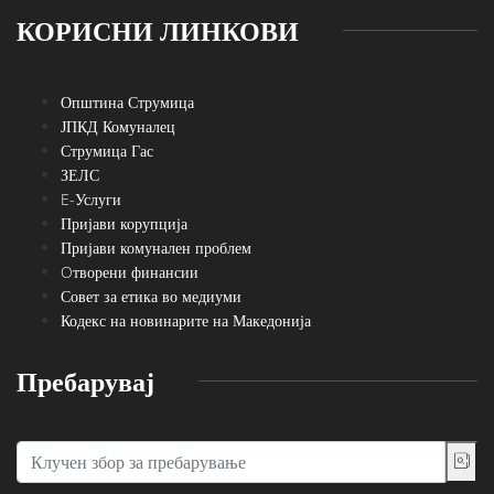
КОРИСНИ ЛИНКОВИ
Општина Струмица
ЈПКД Комуналец
Струмица Гас
ЗЕЛС
E-Услуги
Пријави корупција
Пријави комунален проблем
Oтворени финансии
Совет за етика во медиуми
Кодекс на новинарите на Македонија
Пребарувај