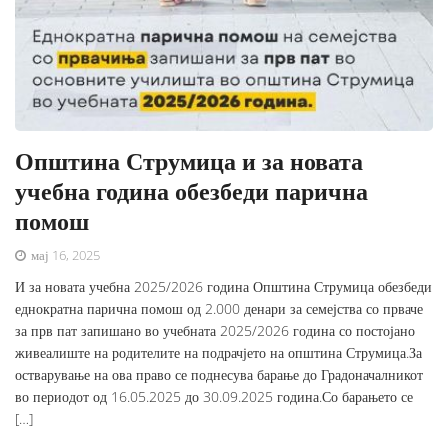
Општина Струмица и за новата
учебна година обезбеди парична
помош
мај 16, 2025
И за новата учебна 2025/2026 година Општина Струмица обезбеди
еднократна парична помош од 2.000 денари за семејства со прваче
за прв пат запишано во учебната 2025/2026 година со постојано
живеалиште на родителите на подрачјето на општина Струмица.За
остварување на ова право се поднесува барање до Градоначалникот
во периодот од 16.05.2025 до 30.09.2025 година.Со барањето се
[…]