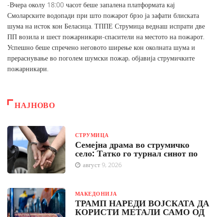
-Вчера околу 18:00 часот беше запалена платформата кај
Смоларските водопади при што пожарот брзо ја зафати блиската
шума на исток кон Беласица. ТППЕ Струмица веднаш испрати две
ПП возила и шест пожарникари-спасители на местото на пожарот.
Успешно беше спречено неговото ширење кон околната шума и
прераснување во поголем шумски пожар, објавија струмичките
пожарникари.
НАЈНОВО
СТРУМИЦА
Семејна драма во струмичко
село: Татко го турнал синот по
август 9, 2026
МАКЕДОНИЈА
ТРАМП НАРЕДИ ВОЈСКАТА ДА
КОРИСТИ МЕТАЛИ САМО ОД