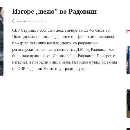
Изгоре „пежо“ во Радовиш
ноември 25, 2025
СВР Струмица соопшти дека завчера во 22:45 часот во
Полициската станица Радовиш е пријавено дека настанал
пожар во патничко возило „пежо“ со радовишки
регистарски ознаки, сопственост на Д.М. од Радовиш, кое
било паркирано на ул.„Ленинова“ во Радовиш. Пожарот е
изгаснат, а повредени лица нема. Извршен е увид од екипа
на ОВР Радовиш. Фото: илустрација архива