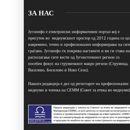
ЗА НАС
Југоинфо е електронски информативен портал кој е
присутен во медиумскиот простор од 2012 година со це
навремено, точно и професионално информирање на сит
граѓани. Југоинфо ги покрива настаните и ви ги става на
располагање сите вести од Југоисточниот регион со
посебен фокус на струмичкиот макро регион (Струмица,
Василево, Босилово и Ново Село).
Нашата редакција е дел од регистарот на професионални
медиуми и членка на СЕММ (Совет за етика во медиуми)