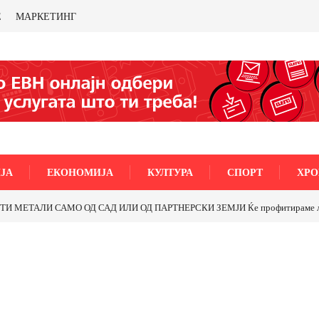
Е
МАРКЕТИНГ
ЈА
ЕКОНОМИЈА
КУЛТУРА
СПОРТ
ХРО
МЕТАЛИ САМО ОД САД ИЛИ ОД ПАРТНЕРСКИ ЗЕМЈИ Ќе профитираме ли со 