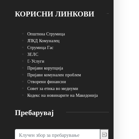
КОРИСНИ ЛИНКОВИ
Општина Струмица
ЈПКД Комуналец
Струмица Гас
ЗЕЛС
E-Услуги
Пријави корупција
Пријави комунален проблем
Oтворени финансии
Совет за етика во медиуми
Кодекс на новинарите на Македонија
Пребарувај