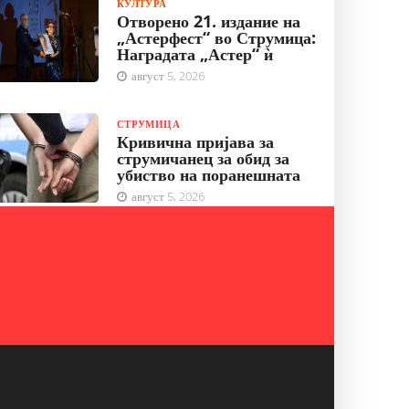
КУЛТУРА
Отворено 21. издание на
„Астерфест“ во Струмица:
Наградата „Астер“ ѝ
август 5, 2026
СТРУМИЦА
Кривична пријава за
струмичанец за обид за
убиство на поранешната
август 5, 2026