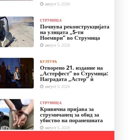
август 5, 2026
СТРУМИЦА
Почнува реконструкцијата
на улицата „5-ти
Ноември“ во Струмица
август 5, 2026
КУЛТУРА
Отворено 21. издание на
„Астерфест“ во Струмица:
Наградата „Астер“ ѝ
август 5, 2026
СТРУМИЦА
Кривична пријава за
струмичанец за обид за
убиство на поранешната
август 5, 2026