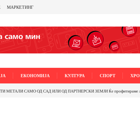
Е
МАРКЕТИНГ
ЈА
ЕКОНОМИЈА
КУЛТУРА
СПОРТ
ХРО
МЕТАЛИ САМО ОД САД ИЛИ ОД ПАРТНЕРСКИ ЗЕМЈИ Ќе профитираме ли со 