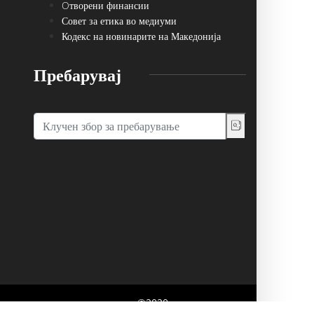
Oтворени финансии
Совет за етика во медиуми
Кодекс на новинарите на Македонија
Пребарувај
говор со основачот на порталот. ©2020,