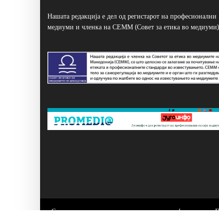
Нашата редакција е дел од регистарот на професионални
медиуми и членка на СЕММ (Совет за етика во медиуми)
Сите написи се користат само за лично информирање. 