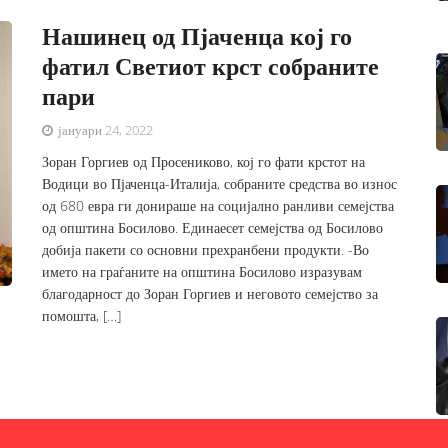
Нашинец од Пјаченца кој го
фатил Светиот крст собраните
пари
јануари 24, 2022
Зоран Горгиев од Просениково, кој го фати крстот на
Водици во Пјаченца-Италија, собраните средства во износ
од 680 евра ги донираше на социјално ранливи семејства
од општина Босилово. Единаесет семејства од Босилово
добија пакети со основни прехранбени продукти. -Во
името на граѓаните на општина Босилово изразувам
благодарност до Зоран Горгиев и неговото семејство за
помошта, […]