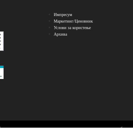
Импресум
Маркетинг/Ценовник
Услови за користење
Архива
Преземање, нивно користење и реемитување се можни само со посебен до