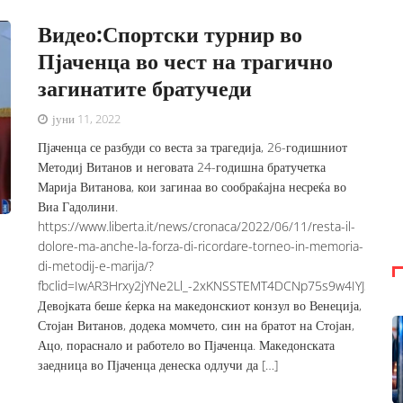
Видео:Спортски турнир во
Пјаченца во чест на трагично
загинатите братучеди
јуни 11, 2022
Пјаченца се разбуди со веста за трагедија, 26-годишниот
Методиј Витанов и неговата 24-годишна братучетка
Марија Витанова, кои загинаа во сообраќајна несреќа во
Виа Гадолини.
https://www.liberta.it/news/cronaca/2022/06/11/resta-il-
dolore-ma-anche-la-forza-di-ricordare-torneo-in-memoria-
di-metodij-e-marija/?
fbclid=IwAR3Hrxy2jYNe2Ll_-2xKNSSTEMT4DCNp75s9w4IYJ35qHi
Девојката беше ќерка на македонскиот конзул во Венеција,
Стојан Витанов, додека момчето, син на братот на Стојан,
Ацо, пораснало и работело во Пјаченца. Македонската
заедница во Пјаченца денеска одлучи да […]