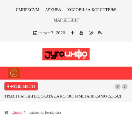
ИМПРЕСУМ
АРХИВА
УСЛОВИ ЗА КОРИСТЕЊЕ
МАРКЕТИНГ
август 7, 2026
ФЛЕШ ВЕСТИ
ТРАМП НАРЕДИ ВОЈСКАТА ДА КОРИСТИ МЕТАЛИ САМО ОД САД
ИЛИ ОД ПАРТНЕРСКИ ЗЕМЈИ Ќе профитираме ли со бакарот од
Дома
планина Беласица
Иловица и со антимонот?