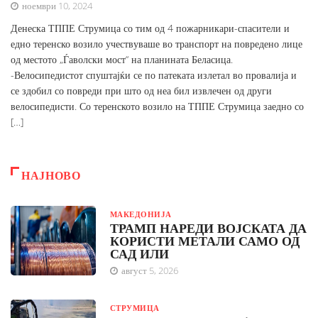
ноември 10, 2024
Денеска ТППЕ Струмица со тим од 4 пожарникари-спасители и
едно теренско возило учествуваше во транспорт на повредено лице
од местото „Ѓаволски мост“ на планината Беласица.
-Велосипедистот спуштајќи се по патеката излетал во провалија и
се здобил со повреди при што од неа бил извлечен од други
велосипедисти. Со теренското возило на ТППЕ Струмица заедно со
[…]
НАЈНОВО
МАКЕДОНИЈА
ТРАМП НАРЕДИ ВОЈСКАТА ДА
КОРИСТИ МЕТАЛИ САМО ОД
САД ИЛИ
август 5, 2026
СТРУМИЦА