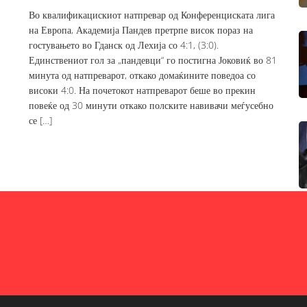
Во квалификацискиот натпревар од Конференциската лига
на Европа, Академија Пандев претрпе висок пораз на
гостувањето во Гданск од Лехија со 4:1, (3:0).
Единствениот гол за „пандевци“ го постигна Јоковиќ во 81
минута од натпреварот, откако домаќините поведоа со
високи 4:0. На почетокот натпреварот беше во прекин
повеќе од 30 минути откако полските навивачи меѓусебно
се […]