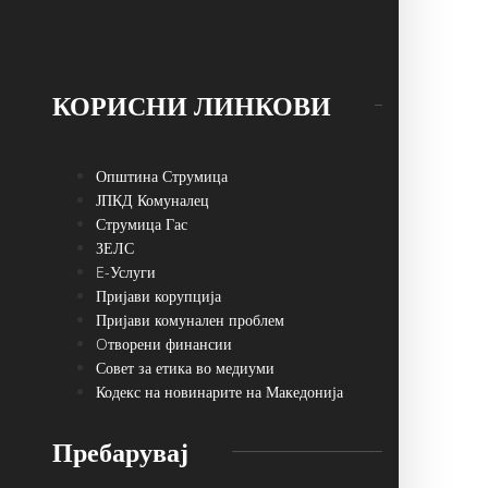
КОРИСНИ ЛИНКОВИ
Општина Струмица
ЈПКД Комуналец
Струмица Гас
ЗЕЛС
E-Услуги
Пријави корупција
Пријави комунален проблем
Oтворени финансии
Совет за етика во медиуми
Кодекс на новинарите на Македонија
Пребарувај