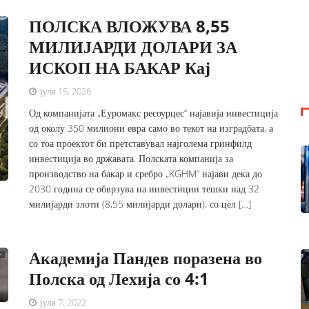
ПОЛСКА ВЛОЖУВА 8,55
МИЛИЈАРДИ ДОЛАРИ ЗА
ИСКОП НА БАКАР Кај
јули 15, 2026
Од компанијата „Еуромакс ресоурцес“ најавија инвестиција
од околу 350 милиони евра само во текот на изградбата, а
со тоа проектот би претставувал најголема гринфилд
инвестиција во државата. Полската компанија за
производство на бакар и сребро „KGHM“ најави дека до
2030 година се обврзува на инвестиции тешки над 32
милијарди злоти (8,55 милијарди долари), со цел […]
Академија Пандев поразена во
Полска од Лехија со 4:1
јули 7, 2022