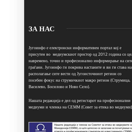
ЗА НАС
Југоинфо е електронски информативен портал кој е
присутен во медиумскиот простор од 2012 година со це
навремено, точно и професионално информирање на сит
граѓани. Југоинфо ги покрива настаните и ви ги става на
располагање сите вести од Југоисточниот регион со
посебен фокус на струмичкиот макро регион (Струмица,
Василево, Босилово и Ново Село).
Нашата редакција е дел од регистарот на професионални
медиуми и членка на СЕММ (Совет за етика во медиуми)