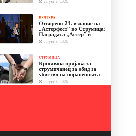
август 5, 2026
КУЛТУРА
Отворено 21. издание на
„Астерфест“ во Струмица:
Наградата „Астер“ ѝ
август 5, 2026
СТРУМИЦА
Кривична пријава за
струмичанец за обид за
убиство на поранешната
август 5, 2026