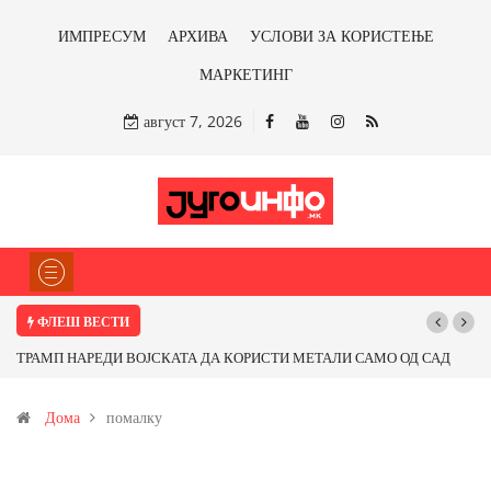
ИМПРЕСУМ
АРХИВА
УСЛОВИ ЗА КОРИСТЕЊЕ
МАРКЕТИНГ
август 7, 2026
ФЛЕШ ВЕСТИ
ТРАМП НАРЕДИ ВОЈСКАТА ДА КОРИСТИ МЕТАЛИ САМО ОД САД
Почну
ИЛИ ОД ПАРТНЕРСКИ ЗЕМЈИ Ќе профитираме ли со бакарот од
Дома
помалку
Иловица и со антимонот?