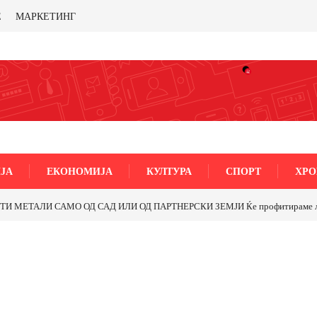
Е
МАРКЕТИНГ
ЈА
ЕКОНОМИЈА
КУЛТУРА
СПОРТ
ХРО
МЕТАЛИ САМО ОД САД ИЛИ ОД ПАРТНЕРСКИ ЗЕМЈИ Ќе профитираме ли со 