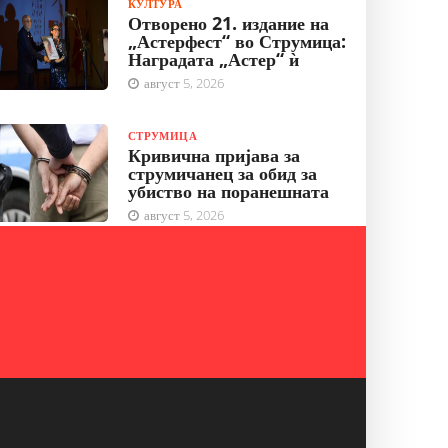
КУЛТУРА
Отворено 21. издание на
„Астерфест“ во Струмица:
Наградата „Астер“ ѝ
август 5, 2026
СТРУМИЦА
Кривична пријава за
струмичанец за обид за
убиство на поранешната
август 5, 2026