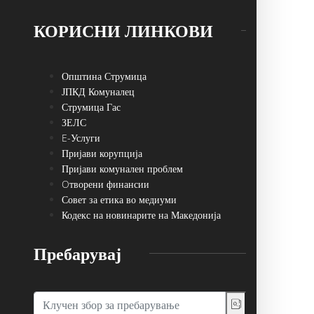
КОРИСНИ ЛИНКОВИ
Општина Струмица
ЈПКД Комуналец
Струмица Гас
ЗЕЛС
E-Услуги
Пријави корупција
Пријави комунален проблем
Oтворени финансии
Совет за етика во медиуми
Кодекс на новинарите на Македонија
Пребарувај