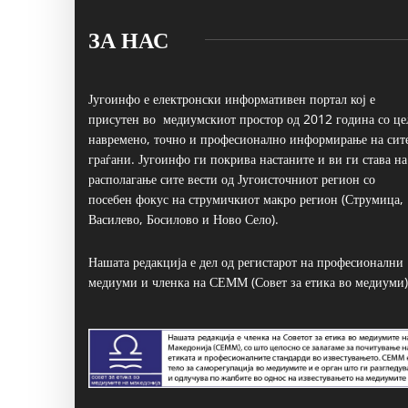
ЗА НАС
Југоинфо е електронски информативен портал кој е
присутен во медиумскиот простор од 2012 година со це
навремено, точно и професионално информирање на сит
граѓани. Југоинфо ги покрива настаните и ви ги става на
располагање сите вести од Југоисточниот регион со
посебен фокус на струмичкиот макро регион (Струмица,
Василево, Босилово и Ново Село).
Нашата редакција е дел од регистарот на професионални
медиуми и членка на СЕММ (Совет за етика во медиуми)