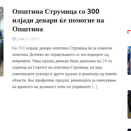
Општина Струмица со 300
илјади денари ќе помогне на
Општина
јуни 21, 2023
Со 300 илјади денари општина Струмица ќе ја помогне
општина Делчево во справувањето со последиците од
невремето. Оваа одлука денеска беше донесена на 24-та
седница на Советот на општина Струмица, на која
советниците усвоија и други одлуки и решенија од повеќе
области. Беа прифатени предлог решенијата за именување
на вршител на должност член на управниот […]