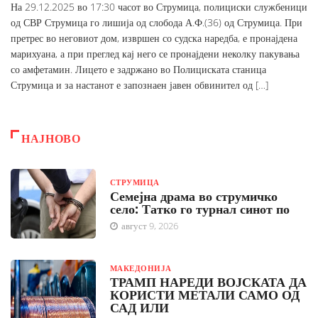
На 29.12.2025 во 17:30 часот во Струмица, полициски службеници
од СВР Струмица го лишија од слобода А.Ф.(36) од Струмица. При
претрес во неговиот дом, извршен со судска наредба, е пронајдена
марихуана, а при преглед кај него се пронајдени неколку пакувања
со амфетамин. Лицето е задржано во Полициската станица
Струмица и за настанот е запознаен јавен обвинител од […]
НАЈНОВО
СТРУМИЦА
Семејна драма во струмичко
село: Татко го турнал синот по
август 9, 2026
МАКЕДОНИЈА
ТРАМП НАРЕДИ ВОЈСКАТА ДА
КОРИСТИ МЕТАЛИ САМО ОД
САД ИЛИ