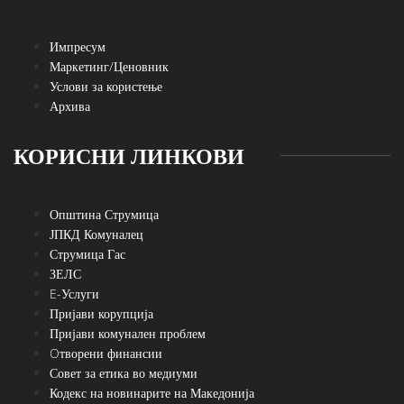
Импресум
Маркетинг/Ценовник
Услови за користење
Архива
КОРИСНИ ЛИНКОВИ
Општина Струмица
ЈПКД Комуналец
Струмица Гас
ЗЕЛС
E-Услуги
Пријави корупција
Пријави комунален проблем
Oтворени финансии
Совет за етика во медиуми
Кодекс на новинарите на Македонија