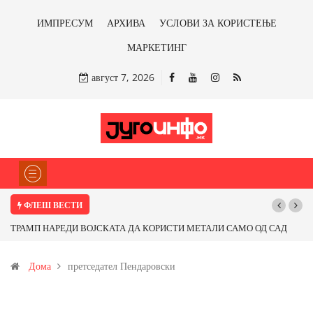
ИМПРЕСУМ
АРХИВА
УСЛОВИ ЗА КОРИСТЕЊЕ
МАРКЕТИНГ
август 7, 2026
ФЛЕШ ВЕСТИ
НАРЕДИ ВОЈСКАТА ДА КОРИСТИ МЕТАЛИ САМО ОД САД
Почнува рекон
ПАРТНЕРСКИ ЗЕМЈИ Ќе профитираме ли со бакарот од
Дома
претседател Пендаровски
и со антимонот?