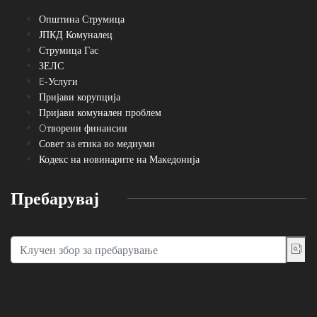
Општина Струмица
ЈПКД Комуналец
Струмица Гас
ЗЕЛС
E-Услуги
Пријави корупција
Пријави комунален проблем
Oтворени финансии
Совет за етика во медиуми
Кодекс на новинарите на Македонија
Пребарувај