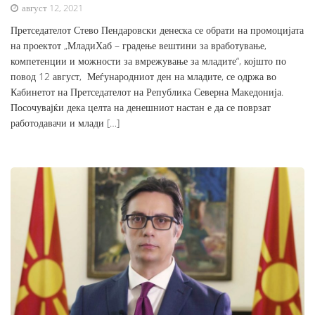
август 12, 2021
Претседателот Стево Пендаровски денеска се обрати на промоцијата
на проектот „МладиХаб – градење вештини за вработување,
компетенции и можности за вмрежување за младите“, којшто по
повод 12 август, Меѓународниот ден на младите, се одржа во
Кабинетот на Претседателот на Република Северна Македонија.
Посочувајќи дека целта на денешниот настан е да се поврзат
работодавачи и млади […]