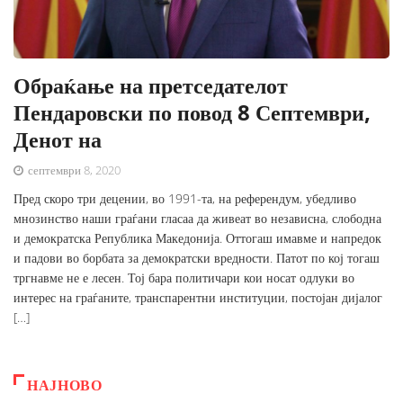
Обраќање на претседателот
Пендаровски по повод 8 Септември,
Денот на
септември 8, 2020
Пред скоро три децении, во 1991-та, на референдум, убедливо
мнозинство наши граѓани гласаа да живеат во независна, слободна
и демократска Република Македонија. Оттогаш имавме и напредок
и падови во борбата за демократски вредности. Патот по кој тогаш
тргнавме не е лесен. Тој бара политичари кои носат одлуки во
интерес на граѓаните, транспарентни институции, постојан дијалог
[…]
НАЈНОВО