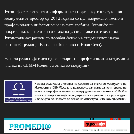
Југоинфо е електронски информативен портал кој е присутен во
медиумскиот простор од 2012 година со цел навремено, точно и
професионално информирање на сите граѓани. Југоинфо ги
покрива настаните и ви ги става на располагање сите вести од
Југоисточниот регион со посебен фокус на струмичкиот макро
регион (Струмица, Василево, Босилово и Ново Село).
Нашата редакција е дел од регистарот на професионални медиуми и
членка на СЕММ (Совет за етика во медиуми)