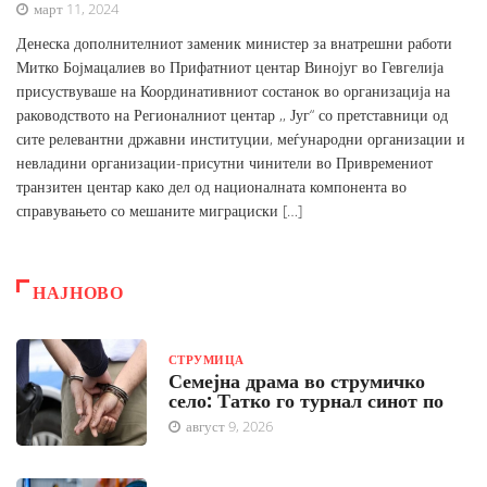
март 11, 2024
Денеска дополнителниот заменик министер за внатрешни работи
Митко Бојмацалиев во Прифатниот центар Винојуг во Гевгелија
присуствуваше на Координативниот состанок во организација на
раководството на Регионалниот центар ,, Југ“ со претставници од
сите релевантни државни институции, меѓународни организации и
невладини организации-присутни чинители во Привремениот
транзитен центар како дел од националната компонента во
справувањето со мешаните миграциски […]
НАЈНОВО
СТРУМИЦА
Семејна драма во струмичко
село: Татко го турнал синот по
август 9, 2026