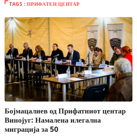
TAGS : ПРИФАТЕН ЦЕНТАР
Бојмацалиев од Прифатниот центар
Винојуг: Намалена илегална
миграција за 50