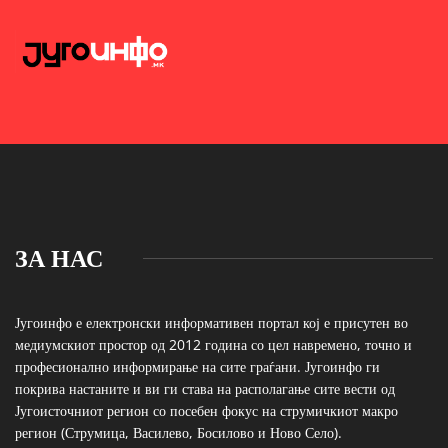
ЗА НАС
Југоинфо е електронски информативен портал кој е присутен во
медиумскиот простор од 2012 година со цел навремено, точно и
професионално информирање на сите граѓани. Југоинфо ги
покрива настаните и ви ги става на располагање сите вести од
Југоисточниот регион со посебен фокус на струмичкиот макро
регион (Струмица, Василево, Босилово и Ново Село).