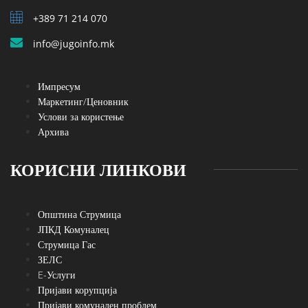
+389 71 214 070
info@jugoinfo.mk
Импресум
Маркетинг/Ценовник
Услови за користење
Архива
КОРИСНИ ЛИНКОВИ
Општина Струмица
ЈПКД Комуналец
Струмица Гас
ЗЕЛС
E-Услуги
Пријави корупција
Пријави комунален проблем