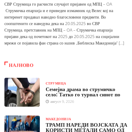
СВР Струмица го расчисти случајот пријавен од МПЦ – OA
Струмичка епархија и е приведен измамник од Велес кој на
интеренет продавал наводно благословени предмети. Во
соопштенито се наведува дека на 20.05.2025 во СВР
Струмица, претставник на МПЦ – OA – Струмичка епархија
пријави дека од почетокот на 2025 до 20.05.2025 на социјални
мрежи се појавила фан страна со назив „Библиска Македонија“ […]
НАЈНОВО
СТРУМИЦА
Семејна драма во струмичко
село: Татко го турнал синот по
август 9, 2026
МАКЕДОНИЈА
ТРАМП НАРЕДИ ВОЈСКАТА ДА
КОРИСТИ МЕТАЛИ САМО ОД