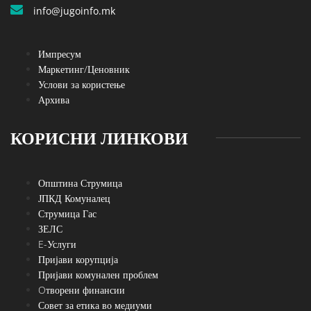
info@jugoinfo.mk
Импресум
Маркетинг/Ценовник
Услови за користење
Архива
КОРИСНИ ЛИНКОВИ
Општина Струмица
ЈПКД Комуналец
Струмица Гас
ЗЕЛС
E-Услуги
Пријави корупција
Пријави комунален проблем
Oтворени финансии
Совет за етика во медиуми