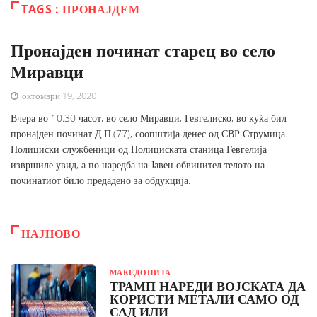
TAGS : ПРОНАЈДЕМ
Пронајден починат старец во село
Миравци
октомври 19, 2020
Вчера во 10.30 часот, во село Миравци, Гевгелиско, во куќа бил
пронајден починат Д.П.(77), соопштија денес од СВР Струмица.
Полициски службеници од Полициската станица Гевгелија
извршиле увид, а по наредба на Јавен обвинител телото на
починатиот било предадено за обдукција.
НАЈНОВО
МАКЕДОНИЈА
ТРАМП НАРЕДИ ВОЈСКАТА ДА
КОРИСТИ МЕТАЛИ САМО ОД
САД ИЛИ